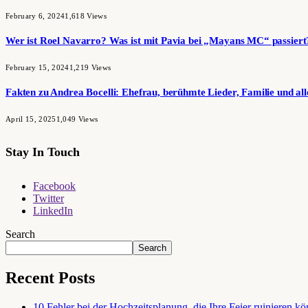
February 6, 2024
1,618
Views
Wer ist Roel Navarro? Was ist mit Pavia bei „Mayans MC“ passiert
February 15, 2024
1,219
Views
Fakten zu Andrea Bocelli: Ehefrau, berühmte Lieder, Familie und all
April 15, 2025
1,049
Views
Stay In Touch
Facebook
Twitter
LinkedIn
Search
Search
Recent Posts
10 Fehler bei der Hochzeitsplanung, die Ihre Feier ruinieren k