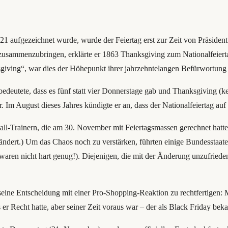
21 aufgezeichnet wurde, wurde der Feiertag erst zur Zeit von Präsident
usammenzubringen, erklärte er 1863 Thanksgiving zum Nationalfeierta
sgiving“, war dies der Höhepunkt ihrer jahrzehntelangen Befürwortung 
tete, dass es fünf statt vier Donnerstage gab und Thanksgiving (keuch
r. Im August dieses Jahres kündigte er an, dass der Nationalfeiertag au
all-Trainern, die am 30. November mit Feiertagsmassen gerechnet hatte
ndert.) Um das Chaos noch zu verstärken, führten einige Bundesstaaten
waren nicht hart genug!). Diejenigen, die mit der Änderung unzufrieden
, seine Entscheidung mit einer Pro-Shopping-Reaktion zu rechtfertige
ss er Recht hatte, aber seiner Zeit voraus war – der als Black Friday be