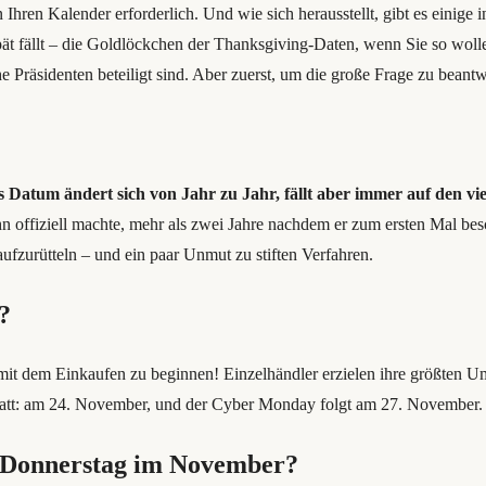
 Ihren Kalender erforderlich. Und wie sich herausstellt, gibt es einige
ät fällt – die Goldlöckchen der Thanksgiving-Daten, wenn Sie so wolle
e Präsidenten beteiligt sind. Aber zuerst, um die große Frage zu bean
 Datum ändert sich von Jahr zu Jahr, fällt aber immer auf den v
hn offiziell machte, mehr als zwei Jahre nachdem er zum ersten Mal be
fzurütteln – und ein paar Unmut zu stiften Verfahren.
?
t, mit dem Einkaufen zu beginnen! Einzelhändler erzielen ihre größten 
tatt: am 24. November, und der Cyber ​​Monday folgt am 27. November.
n Donnerstag im November?