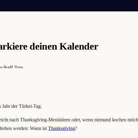
rkiere deinen Kalender
ns Read
9
Views
s Jahr der Türkei-Tag.
lleicht nach Thanksgiving-Menüideen oder, wenn niemand kochen möcht
e drehen werden: Wann ist
Thanksgiving
?