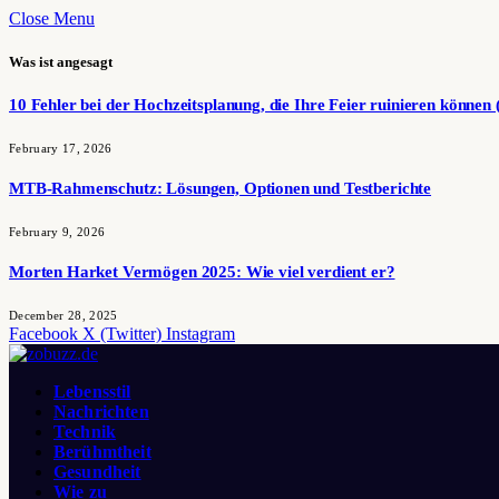
Close Menu
Was ist angesagt
10 Fehler bei der Hochzeitsplanung, die Ihre Feier ruinieren können 
February 17, 2026
MTB-Rahmenschutz: Lösungen, Optionen und Testberichte
February 9, 2026
Morten Harket Vermögen 2025: Wie viel verdient er?
December 28, 2025
Facebook
X (Twitter)
Instagram
Lebensstil
Nachrichten
Technik
Berühmtheit
Gesundheit
Wie zu