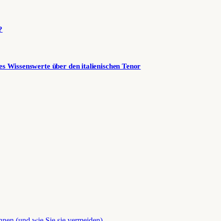
?
es Wissenswerte über den italienischen Tenor
önnen (und wie Sie sie vermeiden)