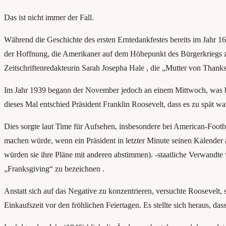
Das ist nicht immer der Fall.
Während die Geschichte des ersten Erntedankfestes bereits im Jahr 16
der Hoffnung, die Amerikaner auf dem Höhepunkt des Bürgerkriegs z
Zeitschriftenredakteurin Sarah Josepha Hale , die „Mutter von Thank
Im Jahr 1939 begann der November jedoch an einem Mittwoch, was bedeu
dieses Mal entschied Präsident Franklin Roosevelt, dass es zu spät wa
Dies sorgte laut Time für Aufsehen, insbesondere bei American-Footb
machen würde, wenn ein Präsident in letzter Minute seinen Kalender ä
würden sie ihre Pläne mit anderen abstimmen). -staatliche Verwandte 
„Franksgiving“ zu bezeichnen .
Anstatt sich auf das Negative zu konzentrieren, versuchte Roosevelt
Einkaufszeit vor den fröhlichen Feiertagen. Es stellte sich heraus, da