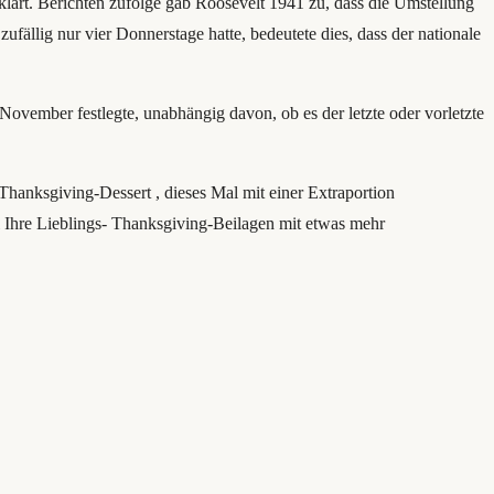
lärt. Berichten zufolge gab Roosevelt 1941 zu, dass die Umstellung
ällig nur vier Donnerstage hatte, bedeutete dies, dass der nationale
ovember festlegte, unabhängig davon, ob es der letzte oder vorletzte
Thanksgiving-Dessert , dieses Mal mit einer Extraportion
ll Ihre Lieblings- Thanksgiving-Beilagen mit etwas mehr