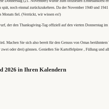
zte Donnerstag (21. November) wurde zum offiziellen Erntedankfest erk
zu spät, noch einmal zurückzukehren. Da der November 1940 und 1941 zuf
 Monats fiel. (Verrückt, wir wissen es!)
f, der den Thanksgiving-Tag offiziell auf den vierten Donnerstag im N
 wird. Machen Sie sich also bereit für den Genuss von Omas berühmtem 
er zwei oder drei) gönnen. Genießen Sie Kartoffelpüree , Füllung und a
d 2026 in Ihren Kalendern