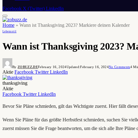
Facebook
X (Twitter)
LinkedIn
Home
»
Wann ist Thanksgiving 2023? Markiere deinen Kalender
Lebensstil
Wann ist Thanksgiving 2023? Ma
By
ZOBUZZ.DE
February 16, 2024
Updated:
February 16, 2024
No Comments
4 Mi
Aktie
Facebook
Twitter
LinkedIn
thanksgiving
Aktie
Facebook
Twitter
LinkedIn
Bevor Sie Pläne schmieden, gilt das Wichtigste zuerst. Hier fällt diese
Wenn Sie Pläne für das größte Herbstfest schmieden, suchen Sie vie
zuerst müssen Sie die Frage beantworten, um die sich alle Ihre Plän