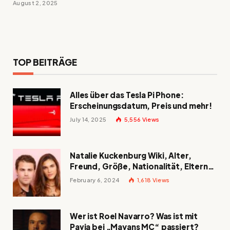
August 2, 2025
TOP BEITRÄGE
Alles über das Tesla Pi Phone:
Erscheinungsdatum, Preis und mehr!
July 14, 2025
5,556
Views
Natalie Kuckenburg Wiki, Alter,
Freund, Größe, Nationalität, Eltern
und mehr
February 6, 2024
1,618
Views
Wer ist Roel Navarro? Was ist mit
Pavia bei „Mayans MC“ passiert?