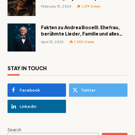
February 15, 2024
1,219
Views
Fakten zu Andrea Bocelli: Ehefrau,
berühmte Lieder, Familie und alles
Wissenswerte über den italienischen
April 15, 2025
1,050
Views
Tenor
STAY IN TOUCH
Facebook
Twitter
LinkedIn
Search