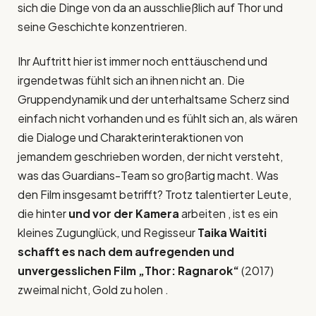
sich die Dinge von da an ausschließlich auf Thor und
seine Geschichte konzentrieren.
Ihr Auftritt hier ist immer noch enttäuschend und
irgendetwas fühlt sich an ihnen nicht an. Die
Gruppendynamik und der unterhaltsame Scherz sind
einfach nicht vorhanden und es fühlt sich an, als wären
die Dialoge und Charakterinteraktionen von
jemandem geschrieben worden, der nicht versteht,
was das Guardians-Team so großartig macht. Was
den Film insgesamt betrifft? Trotz talentierter Leute,
die hinter
und vor der Kamera
arbeiten , ist es ein
kleines Zugunglück, und Regisseur
Taika Waititi
schafft es nach dem aufregenden und
unvergesslichen Film „Thor: Ragnarok“
(2017)
zweimal nicht, Gold zu holen .