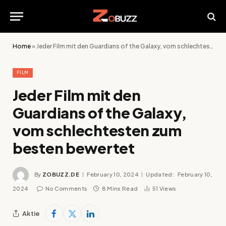
Home
»
Jeder Film mit den Guardians of the Galaxy, vom schlechtesten zum besten bewertet
FILM
Jeder Film mit den
Guardians of the Galaxy,
vom schlechtesten zum
besten bewertet
By
ZOBUZZ.DE
February 10, 2024
Updated:
February 10,
2024
No Comments
8 Mins Read
51
Views
Aktie