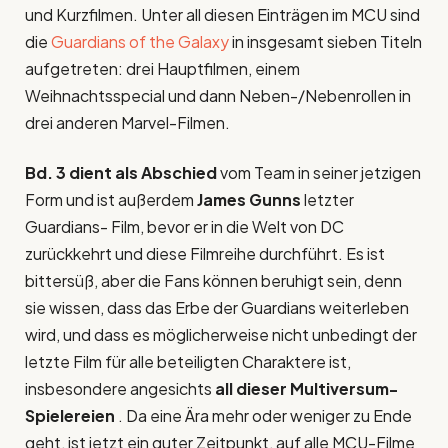
und Kurzfilmen. Unter all diesen Einträgen im MCU sind
die
Guardians of the Galaxy
in insgesamt sieben Titeln
aufgetreten: drei Hauptfilmen, einem
Weihnachtsspecial und dann Neben-/Nebenrollen in
drei anderen Marvel-Filmen.
Bd. 3 dient als Abschied
vom Team in seiner jetzigen
Form und ist außerdem
James Gunns
letzter
Guardians- Film, bevor er in die Welt von DC
zurückkehrt und diese Filmreihe durchführt. Es ist
bittersüß, aber die Fans können beruhigt sein, denn
sie wissen, dass das Erbe der Guardians weiterleben
wird, und dass es möglicherweise nicht unbedingt der
letzte Film für alle beteiligten Charaktere ist,
insbesondere angesichts
all dieser Multiversum-
Spielereien
. Da eine Ära mehr oder weniger zu Ende
geht, ist jetzt ein guter Zeitpunkt, auf alle MCU-Filme