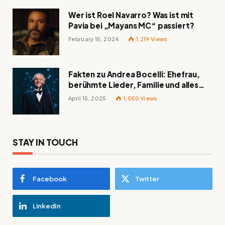
Wer ist Roel Navarro? Was ist mit
Pavia bei „Mayans MC“ passiert?
February 15, 2024
1,219
Views
Fakten zu Andrea Bocelli: Ehefrau,
berühmte Lieder, Familie und alles
Wissenswerte über den italienischen
April 15, 2025
1,050
Views
Tenor
STAY IN TOUCH
Facebook
Twitter
LinkedIn