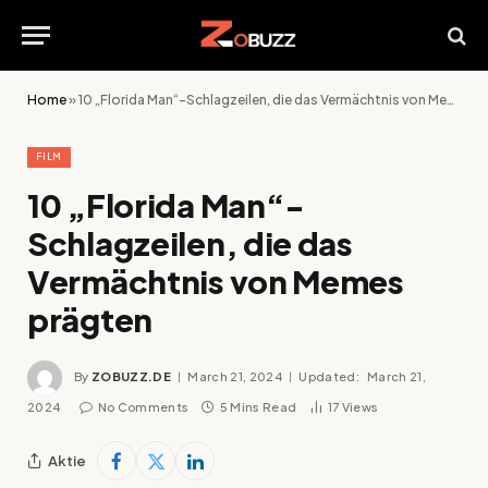
Home
»
10 „Florida Man“-Schlagzeilen, die das Vermächtnis von Memes prägten
FILM
10 „Florida Man“-
Schlagzeilen, die das
Vermächtnis von Memes
prägten
By
ZOBUZZ.DE
March 21, 2024
Updated:
March 21,
2024
No Comments
5 Mins Read
17
Views
Aktie