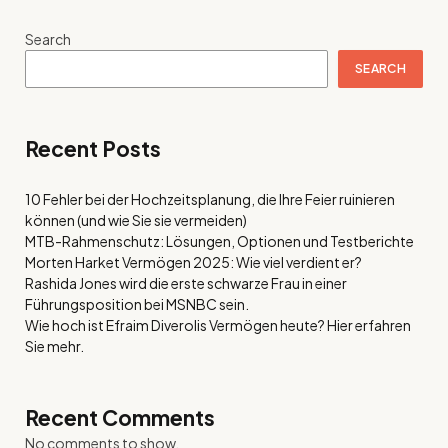
Search
SEARCH
Recent Posts
10 Fehler bei der Hochzeitsplanung, die Ihre Feier ruinieren
können (und wie Sie sie vermeiden)
MTB-Rahmenschutz: Lösungen, Optionen und Testberichte
Morten Harket Vermögen 2025: Wie viel verdient er?
Rashida Jones wird die erste schwarze Frau in einer
Führungsposition bei MSNBC sein.
Wie hoch ist Efraim Diverolis Vermögen heute? Hier erfahren
Sie mehr.
Recent Comments
No comments to show.