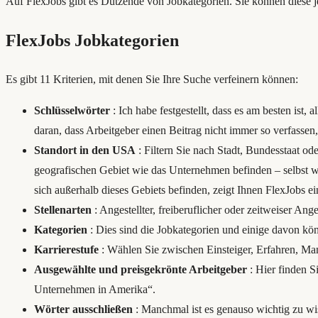
Auf FlexJobs gibt es Dutzende von Jobkategorien. Sie können diese j
FlexJobs Jobkategorien
Es gibt 11 Kriterien, mit denen Sie Ihre Suche verfeinern können:
Schlüsselwörter
: Ich habe festgestellt, dass es am besten ist
daran, dass Arbeitgeber einen Beitrag nicht immer so verfassen,
Standort in den USA
: Filtern Sie nach Stadt, Bundesstaat od
geografischen Gebiet wie das Unternehmen befinden – selbst 
sich außerhalb dieses Gebiets befinden, zeigt Ihnen FlexJobs e
Stellenarten
: Angestellter, freiberuflicher oder zeitweiser Anges
Kategorien
: Dies sind die Jobkategorien und einige davon kö
Karrierestufe
: Wählen Sie zwischen Einsteiger, Erfahren, Ma
Ausgewählte und preisgekrönte Arbeitgeber
: Hier finden 
Unternehmen in Amerika“.
Wörter ausschließen
: Manchmal ist es genauso wichtig zu wi