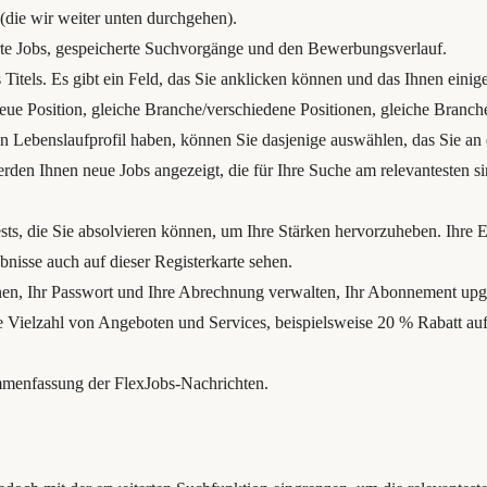
 (die wir weiter unten durchgehen).
erte Jobs, gespeicherte Suchvorgänge und den Bewerbungsverlauf.
es Titels. Es gibt ein Feld, das Sie anklicken können und das Ihnen einig
ue Position, gleiche Branche/verschiedene Positionen, gleiche Branche/
n Lebenslaufprofil haben, können Sie dasjenige auswählen, das Sie an
erden Ihnen neue Jobs angezeigt, die für Ihre Suche am relevantesten s
ests, die Sie absolvieren können, um Ihre Stärken hervorzuheben. Ihre 
bnisse auch auf dieser Registerkarte sehen.
onen, Ihr Passwort und Ihre Abrechnung verwalten, Ihr Abonnement up
ine Vielzahl von Angeboten und Services, beispielsweise 20 % Rabatt 
mmenfassung der FlexJobs-Nachrichten.