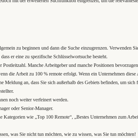
edoch mit der erweiterten Suchfunktion eingrenzen, um die relevantest
, allgemein zu beginnen und dann die Suche einzugrenzen. Verwenden Sie
 dass er eine zu spezifische Schlüsselwortsuche besteht.
er Postleitzahl. Manche Arbeitgeber und manche Positionen bevorzugen (
wenn die Arbeit zu 100 % remote erfolgt. Wenn ein Unternehmen diese 
ine Meldung an, dass Sie sich außerhalb des Gebiets befinden, um sich 
tellter.
nnen noch weiter verfeinert werden.
nager oder Senior-Manager.
Sie Kategorien wie „Top 100 Remote“, „Bestes Unternehmen zum Arbeit
ssen, was Sie nicht tun möchten, wie zu wissen, was Sie tun möchten!