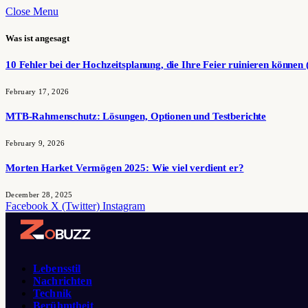
Close Menu
Was ist angesagt
10 Fehler bei der Hochzeitsplanung, die Ihre Feier ruinieren können 
February 17, 2026
MTB-Rahmenschutz: Lösungen, Optionen und Testberichte
February 9, 2026
Morten Harket Vermögen 2025: Wie viel verdient er?
December 28, 2025
Facebook
X (Twitter)
Instagram
Lebensstil
Nachrichten
Technik
Berühmtheit