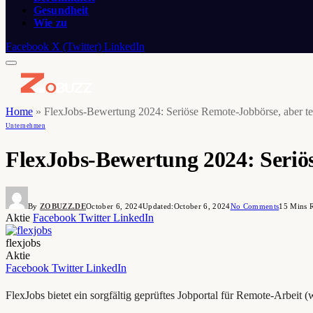
Gesundheit
Wie zu
Facebook
X (Twitter)
LinkedIn
Home
»
FlexJobs-Bewertung 2024: Seriöse Remote-Jobbörse, aber te
Unternehmen
FlexJobs-Bewertung 2024: Seriö
By
ZOBUZZ.DE
October 6, 2024
Updated:
October 6, 2024
No Comments
15 Mins 
Aktie
Facebook
Twitter
LinkedIn
flexjobs
Aktie
Facebook
Twitter
LinkedIn
FlexJobs bietet ein sorgfältig geprüftes Jobportal für Remote-Arbeit (