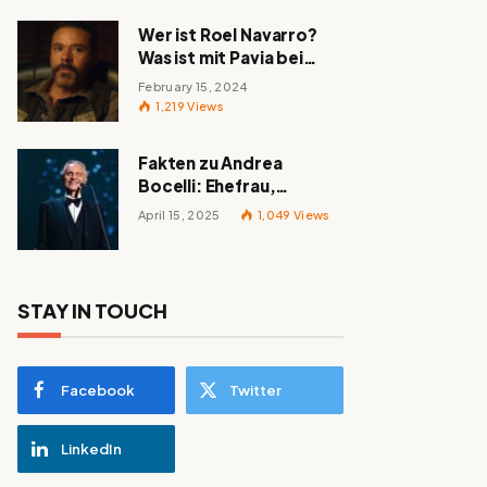
Wer ist Roel Navarro?
Was ist mit Pavia bei
„Mayans MC“ passiert?
February 15, 2024
1,219
Views
Fakten zu Andrea
Bocelli: Ehefrau,
berühmte Lieder,
April 15, 2025
1,049
Views
Familie und alles
Wissenswerte über den
italienischen Tenor
STAY IN TOUCH
Facebook
Twitter
LinkedIn