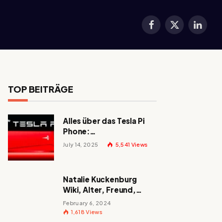
Facebook
X
LinkedI
(Twitter)
TOP BEITRÄGE
Alles über das Tesla Pi
Phone:
Erscheinungsdatum,
July 14, 2025
5,541
Views
Preis und mehr!
Natalie Kuckenburg
Wiki, Alter, Freund,
Größe, Nationalität,
February 6, 2024
Eltern und mehr
1,618
Views