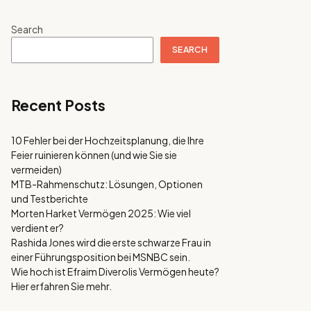
Search
SEARCH
Recent Posts
10 Fehler bei der Hochzeitsplanung, die Ihre
Feier ruinieren können (und wie Sie sie
vermeiden)
MTB-Rahmenschutz: Lösungen, Optionen
und Testberichte
Morten Harket Vermögen 2025: Wie viel
verdient er?
Rashida Jones wird die erste schwarze Frau in
einer Führungsposition bei MSNBC sein.
Wie hoch ist Efraim Diverolis Vermögen heute?
Hier erfahren Sie mehr.