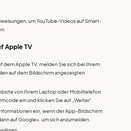
nweisungen, um YouTube-Videos auf Smart-
en.
uf Apple TV
f dem Apple TV, melden Sie sich bei Ihrem
 den auf dem Bildschirm angezeigten
ebsite von Ihrem Laptop oder Mobiltelefon
rmcode ein und klicken Sie auf „Weiter“.
nformationen ein, wenn der App-Bildschirm
 dann auf Google+, um sich anzumelden.
ewähren.