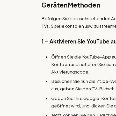
GerätenMethoden
Befolgen Sie die nachstehenden A
TVs, Spielekonsolen usw. zu stream
1 – Aktivieren Sie YouTube a
Öffnen Sie die YouTube-App au
Konto an und notieren Sie sich
Aktivierungscode.
Besuchen Sie nun die Yt.be-W
aus, geben Sie den TV-Bildschi
Geben Sie Ihre Google-Kontoi
geöffnet wird, und klicken Sie
Jetzt können Sie den Zugriff g