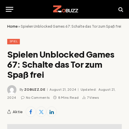
Home
»
Spielen Unblocked Games 67: Schalte das Tor zum Spaß frei
SPIEL
Spielen Unblocked Games
67: Schalte das Tor zum
Spaß frei
By
ZOBUZZ.DE
August 21, 2024
Updated:
August 21,
2024
No Comments
8 Mins Read
7
Views
Aktie