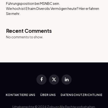
Führungsposition bei MSNBC sein.
Wie hoch ist Efraim Diverolis Vermögen heute? Hier erfahren
Sie mehr.
Recent Comments
No comments to show.
Facebook
X
LinkedIn
(Twitter)
KONTAKTIERE UNS
ÜBER UNS
DATENSCHUTZRICHTLINIE
Urheberrechte © 2024 Zobuzz Alle Rechte vorbehalten.