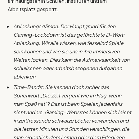
am häufigsten in Schulen, Instituten und am
Arbeitsplatz gesperrt.
Ablenkungsdämon: Der Hauptgrund für den
Gaming-Lockdown ist das gefürchtete D-Wort:
Ablenkung. Wir alle wissen, wie fesselnd Spiele
sein können und wie sie uns in ihre immersiven
Welten locken. Dies kann die Aufmerksamkeit von
schulischen oder arbeitsbezogenen Aufgaben
ablenken.
Time-Bandit: Sie kennen doch sicher das
Sprichwort „Die Zeit vergeht wie im Flug, wenn
man Spaß hat“? Das ist beim Spielen jedenfalls
nicht anders. Gaming-Websites können sich leicht
in zeitfressende schwarze Löcher verwandeln und
die letzten Minuten und Stunden verschlingen, die
man eigentlich dem Lernen oder dem Erledigen