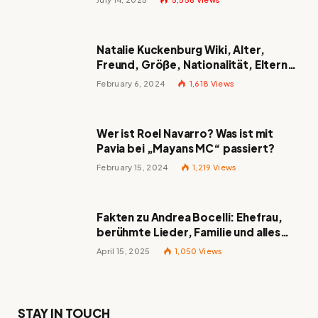
Natalie Kuckenburg Wiki, Alter,
Freund, Größe, Nationalität, Eltern
und mehr
February 6, 2024
1,618
Views
Wer ist Roel Navarro? Was ist mit
Pavia bei „Mayans MC“ passiert?
February 15, 2024
1,219
Views
Fakten zu Andrea Bocelli: Ehefrau,
berühmte Lieder, Familie und alles
Wissenswerte über den italienischen
April 15, 2025
1,050
Views
Tenor
STAY IN TOUCH