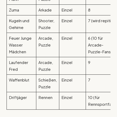
Zuma
Arkade
Einzel
8
Kugeln und
Shooter,
Einzel
7 (wird repititiv)
Gehirne
Puzzle
Feuer Junge
Arcade,
Einzel
6 (10 für
Wasser
Puzzle
Arcade-
Mädchen
Puzzle-Fans)
Laufender
Arcade,
Einzel
9
Fred
Puzzle
Waffenblut
Schießen,
Einzel
7
Puzzle
Driftjäger
Rennen
Einzel
10 (für
Rennsportfans)