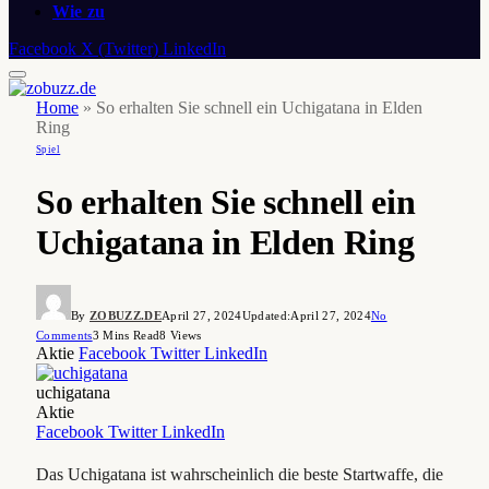
Wie zu
Facebook
X (Twitter)
LinkedIn
Home
»
So erhalten Sie schnell ein Uchigatana in Elden
Ring
Spiel
So erhalten Sie schnell ein
Uchigatana in Elden Ring
By
ZOBUZZ.DE
April 27, 2024
Updated:
April 27, 2024
No
Comments
3 Mins Read
8
Views
Aktie
Facebook
Twitter
LinkedIn
uchigatana
Aktie
Facebook
Twitter
LinkedIn
Das Uchigatana ist wahrscheinlich die beste Startwaffe, die