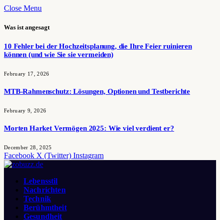
Close Menu
Was ist angesagt
10 Fehler bei der Hochzeitsplanung, die Ihre Feier ruinieren
können (und wie Sie sie vermeiden)
February 17, 2026
MTB-Rahmenschutz: Lösungen, Optionen und Testberichte
February 9, 2026
Morten Harket Vermögen 2025: Wie viel verdient er?
December 28, 2025
Facebook
X (Twitter)
Instagram
Lebensstil
Nachrichten
Technik
Berühmtheit
Gesundheit