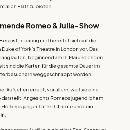
 allen Platz zu bieten.
mmende Romeo & Julia-Show
 Herausforderung und bereitet sich auf die
 Duke of York’s Theatre in London vor. Das
 lang laufen, beginnend am 11. Mai und enden
eit sind die Karten für die gesamte Dauer im
heaterbesuchern weggeschnappt worden.
l Aufsehen erregt, vor allem, weil sie eine
e darstellt. Angesichts Romeos jugendlichem
n Hollands jungenhafter Charme und sein
in.
llands erster Ausflug in die West End-Szene; er