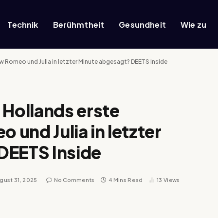
Technik
Berühmtheit
Gesundheit
Wie zu
Romeo und Julia in letzter Minute abgesagt? DEETS Inside
Hollands erste
und Julia in letzter
DEETS Inside
gust 31, 2025
No Comments
4 Mins Read
13
Views