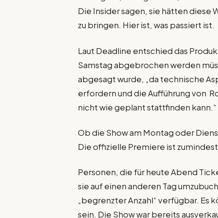
Die Insider sagen, sie hätten diese 
zu bringen. Hier ist, was passiert ist.
Laut Deadline entschied das Produ
Samstag abgebrochen werden müsse.
abgesagt wurde, „da technische As
erfordern und die Aufführung von R
nicht wie geplant stattfinden kann.“
Ob die Show am Montag oder Diensta
Die offizielle Premiere ist zumindes
Personen, die für heute Abend Ticke
sie auf einen anderen Tag umzubuchen
„begrenzter Anzahl“ verfügbar. Es k
sein. Die Show war bereits ausverk