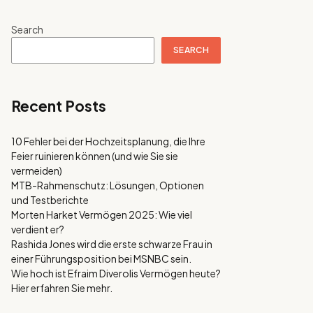
Search
SEARCH
Recent Posts
10 Fehler bei der Hochzeitsplanung, die Ihre
Feier ruinieren können (und wie Sie sie
vermeiden)
MTB-Rahmenschutz: Lösungen, Optionen
und Testberichte
Morten Harket Vermögen 2025: Wie viel
verdient er?
Rashida Jones wird die erste schwarze Frau in
einer Führungsposition bei MSNBC sein.
Wie hoch ist Efraim Diverolis Vermögen heute?
Hier erfahren Sie mehr.