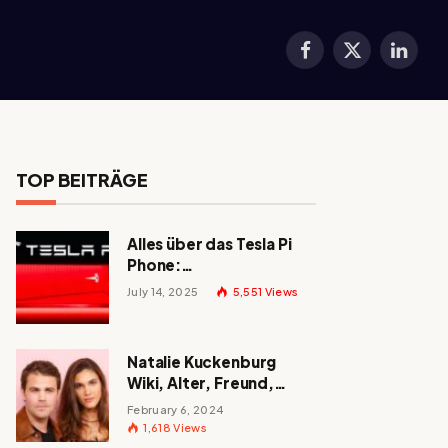
Facebook
X
LinkedI
(Twitter)
TOP BEITRÄGE
Alles über das Tesla Pi
Phone:
Erscheinungsdatum,
July 14, 2025
5,551
Views
Preis und mehr!
Natalie Kuckenburg
Wiki, Alter, Freund,
Größe, Nationalität,
February 6, 2024
Eltern und mehr
1,618
Views