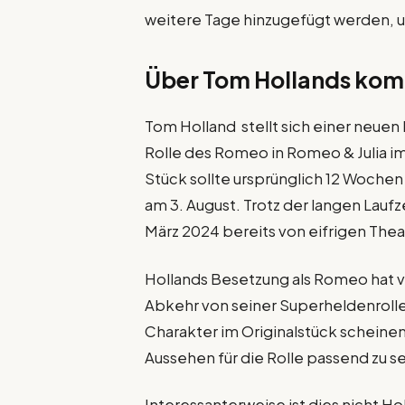
weitere Tage hinzugefügt werden, um
Über Tom Hollands ko
Tom Holland stellt sich einer neuen
Rolle des Romeo in Romeo & Julia im
Stück sollte ursprünglich 12 Wochen
am 3. August. Trotz der langen Laufz
März 2024 bereits von eifrigen T
Hollands Besetzung als Romeo hat vie
Abkehr von seiner Superheldenroll
Charakter im Originalstück scheine
Aussehen für die Rolle passend zu se
Interessanterweise ist dies nicht Ho