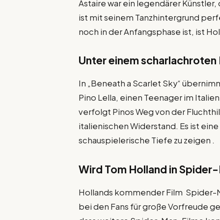
Astaire war ein legendärer Künstler,
ist mit seinem Tanzhintergrund perf
noch in der Anfangsphase ist, ist Ho
Unter einem scharlachroten
In „Beneath a Scarlet Sky“ übernimm
Pino Lella, einen Teenager im Itali
verfolgt Pinos Weg von der Fluchthilf
italienischen Widerstand. Es ist ein
schauspielerische Tiefe zu zeigen .
Wird Tom Holland in Spider-
Hollands kommender Film Spider-M
bei den Fans für große Vorfreude g