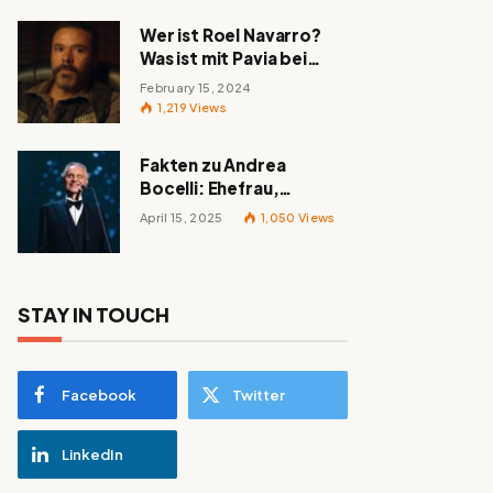
Wer ist Roel Navarro?
Was ist mit Pavia bei
„Mayans MC“ passiert?
February 15, 2024
1,219
Views
Fakten zu Andrea
Bocelli: Ehefrau,
berühmte Lieder,
April 15, 2025
1,050
Views
Familie und alles
Wissenswerte über den
italienischen Tenor
STAY IN TOUCH
Facebook
Twitter
LinkedIn