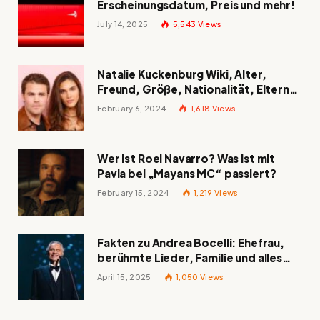
Erscheinungsdatum, Preis und mehr!
July 14, 2025
5,543
Views
Natalie Kuckenburg Wiki, Alter,
Freund, Größe, Nationalität, Eltern
und mehr
February 6, 2024
1,618
Views
Wer ist Roel Navarro? Was ist mit
Pavia bei „Mayans MC“ passiert?
February 15, 2024
1,219
Views
Fakten zu Andrea Bocelli: Ehefrau,
berühmte Lieder, Familie und alles
Wissenswerte über den italienischen
April 15, 2025
1,050
Views
Tenor