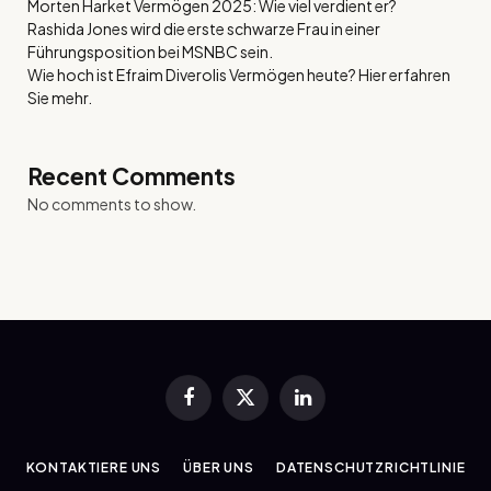
Morten Harket Vermögen 2025: Wie viel verdient er?
Rashida Jones wird die erste schwarze Frau in einer
Führungsposition bei MSNBC sein.
Wie hoch ist Efraim Diverolis Vermögen heute? Hier erfahren
Sie mehr.
Recent Comments
No comments to show.
Facebook
X
LinkedIn
(Twitter)
KONTAKTIERE UNS
ÜBER UNS
DATENSCHUTZRICHTLINIE