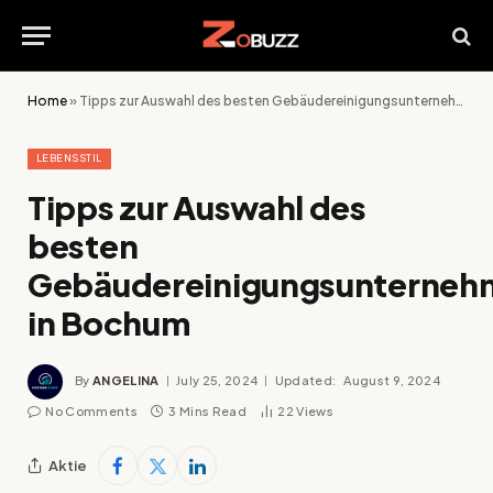
Home
»
Tipps zur Auswahl des besten Gebäudereinigungsunternehmens in Bochum
LEBENSSTIL
Tipps zur Auswahl des
besten
Gebäudereinigungsunterneh
in Bochum
By
ANGELINA
July 25, 2024
Updated:
August 9, 2024
No Comments
3 Mins Read
22
Views
Aktie