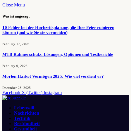
Close Menu
Was ist angesagt
10 Fehler bei der Hochzeitsplanung, die Ihre Feier ruinieren
können (und wie Sie sie vermeiden)
February 17, 2026
MTB-Rahmenschutz: Lösungen, Optionen und Testberichte
February 9, 2026
Morten Harket Vermögen 2025: Wie viel verdient er?
December 28, 2025
Facebook
X (Twitter)
Instagram
Lebensstil
Nachrichten
Technik
Berühmtheit
Gesundheit