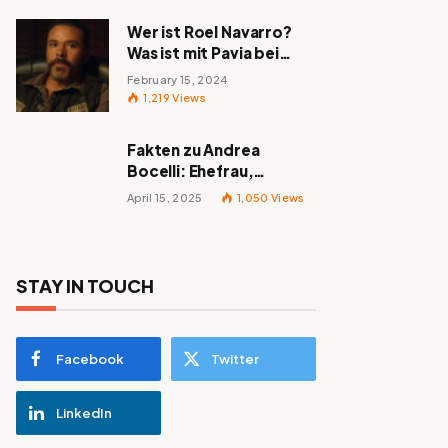
Wer ist Roel Navarro?
Was ist mit Pavia bei
„Mayans MC“ passiert?
February 15, 2024
1,219
Views
Fakten zu Andrea
Bocelli: Ehefrau,
berühmte Lieder,
April 15, 2025
1,050
Views
Familie und alles
Wissenswerte über den
italienischen Tenor
STAY IN TOUCH
Facebook
Twitter
LinkedIn