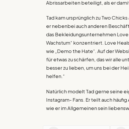
Abrissarbeiten beteiligt, als er dam
Tad kam ursprünglich zu Two Chick
er nebenbei auch anderen Beschäft
das Bekleidungsunternehmen Love H
Wachstum“ konzentriert. Love Heals
wie „Demo the Hate“. Auf der Websi
für etwas zu schärfen, das wir alle 
besser zu lieben, um uns bei der H
helfen.“
Natürlich modelt Tad gerne seine e
Instagram- Fans. Er teilt auch häuf
wie er im Allgemeinen sein liebens