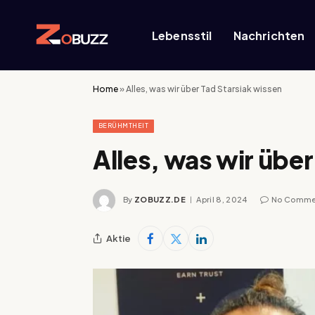
Lebensstil
Nachrichten
Home
»
Alles, was wir über Tad Starsiak wissen
BERÜHMTHEIT
Alles, was wir über
By
ZOBUZZ.DE
April 8, 2024
No Comme
Aktie