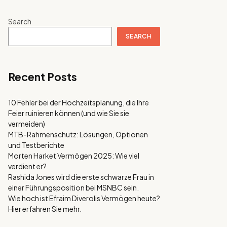
Search
SEARCH
Recent Posts
10 Fehler bei der Hochzeitsplanung, die Ihre
Feier ruinieren können (und wie Sie sie
vermeiden)
MTB-Rahmenschutz: Lösungen, Optionen
und Testberichte
Morten Harket Vermögen 2025: Wie viel
verdient er?
Rashida Jones wird die erste schwarze Frau in
einer Führungsposition bei MSNBC sein.
Wie hoch ist Efraim Diverolis Vermögen heute?
Hier erfahren Sie mehr.