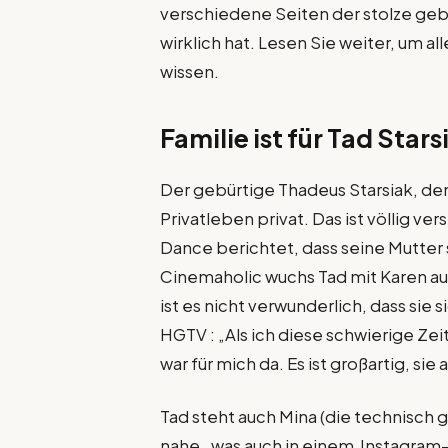
verschiedene Seiten der stolze gebü
wirklich hat. Lesen Sie weiter, um al
wissen.
Familie ist für Tad Star
Der gebürtige Thadeus Starsiak, den
Privatleben privat. Das ist völlig v
Dance berichtet, dass seine Mutter st
Cinemaholic wuchs Tad mit Karen auf, 
ist es nicht verwunderlich, dass sie
HGTV : „Als ich diese schwierige Zei
war für mich da. Es ist großartig, sie
Tad steht auch Mina (die technisch 
nahe , was auch in einem Instagram-