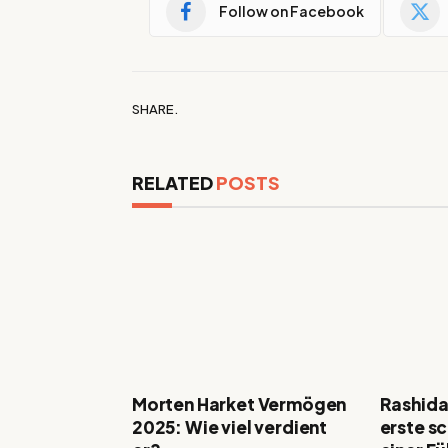
Follow on Facebook
SHARE.
RELATED
POSTS
Morten Harket Vermögen
Rashida
2025: Wie viel verdient
erste s