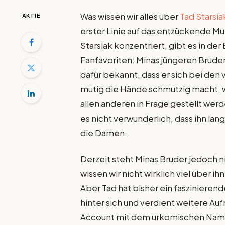
Was wissen wir alles über
Tad Starsia
AKTIE
erster Linie auf das entzückende M
Starsiak konzentriert, gibt es in d
Fanfavoriten: Minas jüngeren Brude
dafür bekannt, dass er sich bei de
mutig die Hände schmutzig macht, 
allen anderen in Frage gestellt werd
es nicht verwunderlich, dass ihn la
die Damen.
Derzeit steht Minas Bruder jedoch n
wissen wir nicht wirklich viel über 
Aber Tad hat bisher ein faszinieren
hinter sich und verdient weitere Au
Account mit dem urkomischen Nam