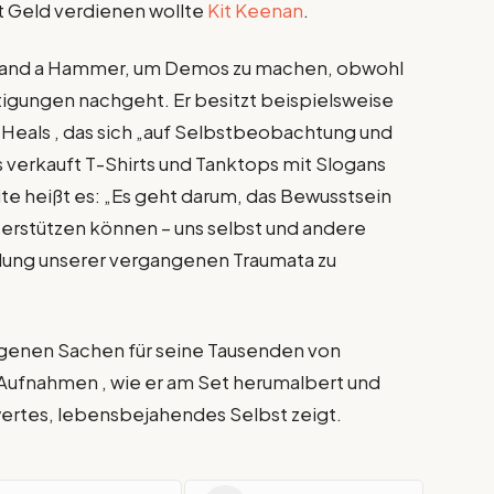
it Geld verdienen wollte
Kit Keenan
.
s and a Hammer, um Demos zu machen, obwohl
igungen nachgeht. Er besitzt beispielsweise
eals , das sich „auf Selbstbeobachtung und
 verkauft T-Shirts und Tanktops mit Slogans
te heißt es: „Es geht darum, das Bewusstsein
unterstützen können – uns selbst und andere
eilung unserer vergangenen Traumata zu
igenen Sachen für seine Tausenden von
ig Aufnahmen , wie er am Set herumalbert und
wertes, lebensbejahendes Selbst zeigt.