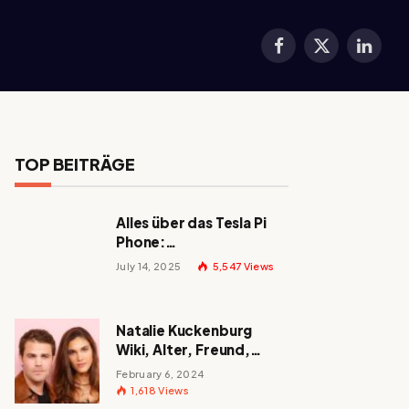
Facebook
X
LinkedI
(Twitter)
TOP BEITRÄGE
Alles über das Tesla Pi
Phone:
Erscheinungsdatum,
July 14, 2025
5,547
Views
Preis und mehr!
Natalie Kuckenburg
Wiki, Alter, Freund,
Größe, Nationalität,
February 6, 2024
Eltern und mehr
1,618
Views