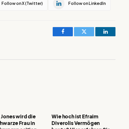
Follow on X (Twitter)
Follow on LinkedIn
Facebook
Twitter
LinkedIn
 Jones wird die
Wie hoch ist Efraim
chwarze Frau in
Diverolis Vermögen