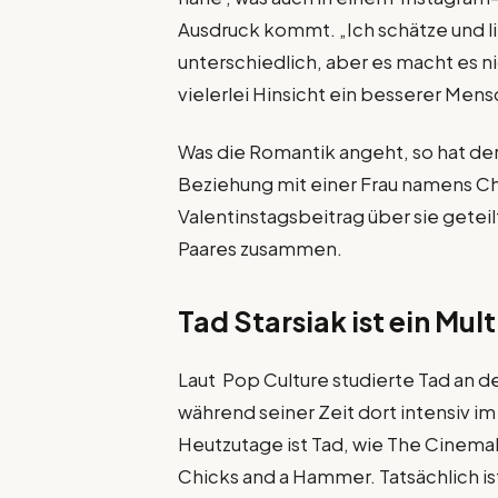
Ausdruck kommt. „Ich schätze und li
unterschiedlich, aber es macht es nic
vielerlei Hinsicht ein besserer Mens
Was die Romantik angeht, so hat der
Beziehung mit einer Frau namens Chr
Valentinstagsbeitrag über sie gete
Paares zusammen.
Tad Starsiak ist ein Mult
Laut Pop Culture studierte Tad an de
während seiner Zeit dort intensiv i
Heutzutage ist Tad, wie The Cinemah
Chicks and a Hammer. Tatsächlich is