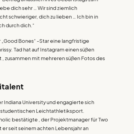
ebe dich sehr … Wir sind ziemlich
ht schwieriger, dich zu lieben … Ich bin in
ch durch dich.“
 „Good Bones“ -Star eine langfristige
issy. Tad hat auf Instagram einen süßen
ilt , zusammen mit mehreren süßen Fotos des
italent
r Indiana University und engagierte sich
m studentischen Leichtathletiksport.
olic bestätigte , der Projektmanager für Two
t er seit seinem achten Lebensjahr an