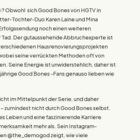
k
? Obwohl sich Good Bones von HGTV in
utter-Tochter-Duo Karen Laine und Mina
er Erfolgssendung noch einen weiteren
r Tad. Der gutaussehende Abbruchexperte ist
n verschiedenen Hausrenovierungsprojekten
wobei seine verrückten Methoden oft von
en. Seine Energie ist unwiderstehlich, daher ist
ngjährige Good Bones -Fans genauso lieben wie
icht im Mittelpunkt der Serie, und daher
ihn – zumindest nicht durch Good Bones selbst.
des Leben und eine faszinierende Karriere
fmerksamkeit mehr als. Sein Instagram-
en @the_demogod zeigt, wie viele