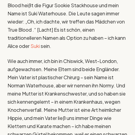
Blood heißt die Figur Sookie Stackhouse und mein
Name ist Suki Waterhouse. Die Leute sagen immer
wieder: „Oh, ich dachte, wir treffen das Mädchen von
True Blood .“ [Lacht] Es ist schön, einen
traditionelleren Namen als Option zu haben – ich kann
Alice oder
Suki
sein.
Wie auch immer, ich bin in Chiswick, West-London,
aufgewachsen. Meine Eltern sind beide Engländer.
Mein Vater ist plastischer Chirurg – sein Name ist
Norman Waterhouse, aber wir nennen ihn Normy. Und
meine Mutter ist Krankenschwester, und so haben sie
sich kennengelernt – in einem Krankenhaus, wegen
Knochenverfall. Meine Mutter ist eine Art heimlicher
Hippie, und mein Vater ließ uns immer Dinge wie
Klettern und Karate machen – ich habe meinen
schwarzen Gürtel bekommen, weil er einen schwarzen