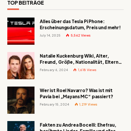
TOP BEITRÄGE
Alles über das Tesla Pi Phone:
Erscheinungsdatum, Preis und mehr!
July 14, 2025
5,562
Views
Natalie Kuckenburg Wiki, Alter,
Freund, Größe, Nationalität, Eltern
und mehr
February 6, 2024
1,618
Views
Wer ist Roel Navarro? Was ist mit
Pavia bei „Mayans MC“ passiert?
February 15, 2024
1,219
Views
Fakten zu Andrea Bocelli: Ehefrau,
berühmte Lieder, Familie und alles