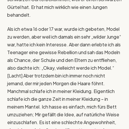
Gürtel hat. Er hat mich wirklich wie einen Jungen
behandelt.
Als ich etwa 16 oder 17 war, wurde ich gebeten, Model
zu werden, aber weil ich damals ein sehr „wilder Junge“
war, hatte ich kein Interesse. Aber dann erlebte ich als
Teenager eine gewisse Rebellion und sah das Modeln
als Chance, der Schule und den Eltern zu entfliehen,
also dachte ich: „Okay, vielleicht werde ich Model.“
[Lacht] Aber trotzdem bin ich immer noch nicht
jemand, der mir jeden Morgen die Haare föhnt.
Manchmal schlafe ich in meiner Kleidung. Eigentlich
schlafe ich die ganze Zeit in meiner Kleidung – in
meinem Mantel. Ich hasse es einfach, mich fürs Bett
umzuziehen; Mir gefällt die Idee, auf natürliche Weise
einzuschlafen. Es ist eine schlechte Angewohnheit,