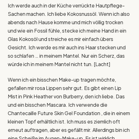
Ich werde auch in der Küche verrückte Hautpflege-
Sachen machen. Ich liebe Kokosnussöl. Wenn ich also
abends nach Hause komme und mich völlig trocken
und wie ein Fossil fühle, stecke ich meine Hand in ein
Glas Kokosöl und streiche es mir einfach übers
Gesicht. Ich werde es mir auch ins Haar stecken und
so schlafen … in meinem Mantel. Nur ein Scherz, das
würde ich in meinem Mantel nicht tun. [Lacht]
Wenn ich ein bisschen Make-up tragen möchte,
gefallen mir rosa Lippen sehr gut. Es gibt einen Lip
Mist in Pink Heather von Burberry, den ich liebe. Das
und ein bisschen Mascara. Ich verwende die
Chantecaille Future Skin Gel Foundation , die in einem
kleinen Topf erhältlich ist. Ich muss es ziemlich oft
erneut auftragen, aber es gefällt mir. Allerdings bin ich
eine Scheiße im Augen-Make-up. Es ist wirklich