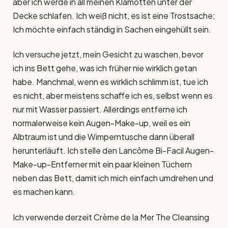
aber ich werde in all meinen Klamotten unter der
Decke schlafen. Ich weiß nicht, es ist eine Trostsache;
Ich möchte einfach ständig in Sachen eingehüllt sein.
Ich versuche jetzt, mein Gesicht zu waschen, bevor
ich ins Bett gehe, was ich früher nie wirklich getan
habe. Manchmal, wenn es wirklich schlimm ist, tue ich
es nicht, aber meistens schaffe ich es, selbst wenn es
nur mit Wasser passiert. Allerdings entferne ich
normalerweise kein Augen-Make-up, weil es ein
Albtraum ist und die Wimperntusche dann überall
herunterläuft. Ich stelle den Lancôme Bi-Facil Augen-
Make-up-Entferner mit ein paar kleinen Tüchern
neben das Bett, damit ich mich einfach umdrehen und
es machen kann.
Ich verwende derzeit Crème de la Mer The Cleansing