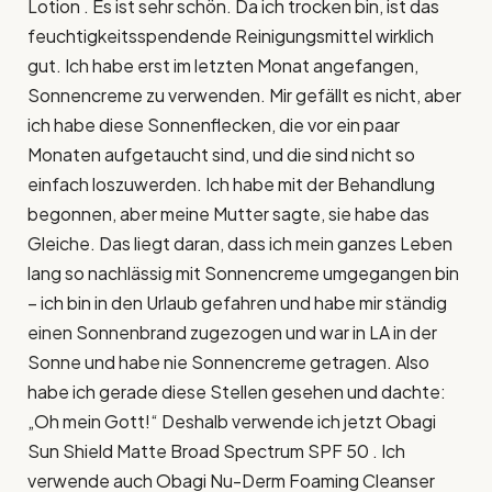
Lotion . Es ist sehr schön. Da ich trocken bin, ist das
feuchtigkeitsspendende Reinigungsmittel wirklich
gut. Ich habe erst im letzten Monat angefangen,
Sonnencreme zu verwenden. Mir gefällt es nicht, aber
ich habe diese Sonnenflecken, die vor ein paar
Monaten aufgetaucht sind, und die sind nicht so
einfach loszuwerden. Ich habe mit der Behandlung
begonnen, aber meine Mutter sagte, sie habe das
Gleiche. Das liegt daran, dass ich mein ganzes Leben
lang so nachlässig mit Sonnencreme umgegangen bin
– ich bin in den Urlaub gefahren und habe mir ständig
einen Sonnenbrand zugezogen und war in LA in der
Sonne und habe nie Sonnencreme getragen. Also
habe ich gerade diese Stellen gesehen und dachte:
„Oh mein Gott!“ Deshalb verwende ich jetzt Obagi
Sun Shield Matte Broad Spectrum SPF 50 . Ich
verwende auch Obagi Nu-Derm Foaming Cleanser