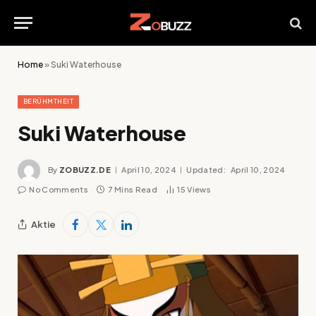
Home
»
Suki Waterhouse
BERÜHMTHEIT
Suki Waterhouse
By
ZOBUZZ.DE
April 10, 2024
Updated:
April 10, 2024
No Comments
7 Mins Read
15
Views
Aktie