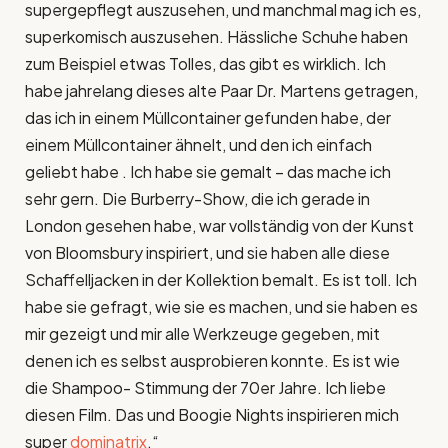
supergepflegt auszusehen, und manchmal mag ich es,
superkomisch auszusehen. Hässliche Schuhe haben
zum Beispiel etwas Tolles, das gibt es wirklich. Ich
habe jahrelang dieses alte Paar Dr. Martens getragen,
das ich in einem Müllcontainer gefunden habe, der
einem Müllcontainer ähnelt, und den ich einfach
geliebt habe . Ich habe sie gemalt – das mache ich
sehr gern. Die Burberry-Show, die ich gerade in
London gesehen habe, war vollständig von der Kunst
von Bloomsbury inspiriert, und sie haben alle diese
Schaffelljacken in der Kollektion bemalt. Es ist toll. Ich
habe sie gefragt, wie sie es machen, und sie haben es
mir gezeigt und mir alle Werkzeuge gegeben, mit
denen ich es selbst ausprobieren konnte. Es ist wie
die Shampoo- Stimmung der 70er Jahre. Ich liebe
diesen Film. Das und Boogie Nights inspirieren mich
super
dominatrix
.“