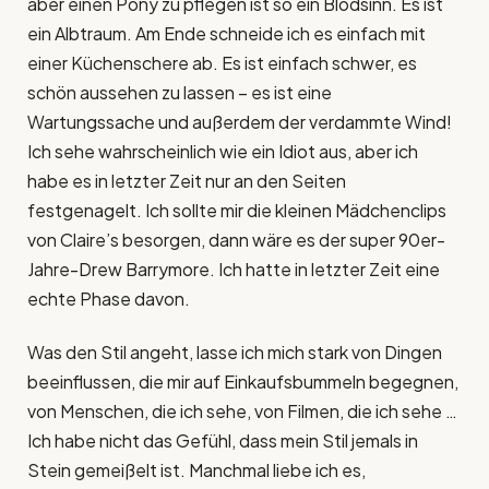
aber einen Pony zu pflegen ist so ein Blödsinn. Es ist
ein Albtraum. Am Ende schneide ich es einfach mit
einer Küchenschere ab. Es ist einfach schwer, es
schön aussehen zu lassen – es ist eine
Wartungssache und außerdem der verdammte Wind!
Ich sehe wahrscheinlich wie ein Idiot aus, aber ich
habe es in letzter Zeit nur an den Seiten
festgenagelt. Ich sollte mir die kleinen Mädchenclips
von Claire’s besorgen, dann wäre es der super 90er-
Jahre-Drew Barrymore. Ich hatte in letzter Zeit eine
echte Phase davon.
Was den Stil angeht, lasse ich mich stark von Dingen
beeinflussen, die mir auf Einkaufsbummeln begegnen,
von Menschen, die ich sehe, von Filmen, die ich sehe …
Ich habe nicht das Gefühl, dass mein Stil jemals in
Stein gemeißelt ist. Manchmal liebe ich es,