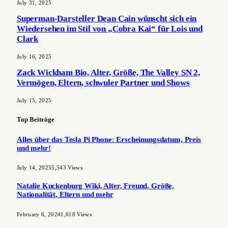
July 31, 2025
Superman-Darsteller Dean Cain wünscht sich ein
Wiedersehen im Stil von „Cobra Kai“ für Lois und
Clark
July 16, 2025
Zack Wickham Bio, Alter, Größe, The Valley SN 2,
Vermögen, Eltern, schwuler Partner und Shows
July 15, 2025
Top Beiträge
Alles über das Tesla Pi Phone: Erscheinungsdatum, Preis
und mehr!
July 14, 2025
5,543
Views
Natalie Kuckenburg Wiki, Alter, Freund, Größe,
Nationalität, Eltern und mehr
February 6, 2024
1,618
Views