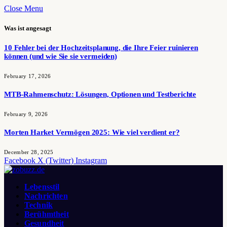
Close Menu
Was ist angesagt
10 Fehler bei der Hochzeitsplanung, die Ihre Feier ruinieren
können (und wie Sie sie vermeiden)
February 17, 2026
MTB-Rahmenschutz: Lösungen, Optionen und Testberichte
February 9, 2026
Morten Harket Vermögen 2025: Wie viel verdient er?
December 28, 2025
Facebook
X (Twitter)
Instagram
Lebensstil
Nachrichten
Technik
Berühmtheit
Gesundheit