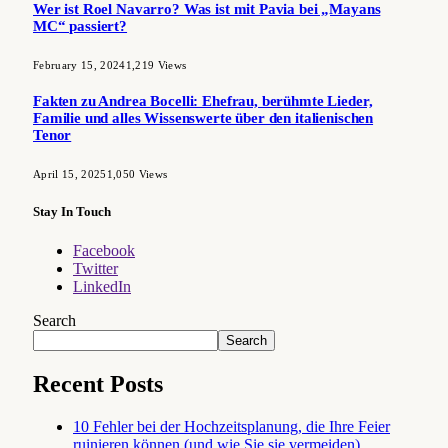
Wer ist Roel Navarro? Was ist mit Pavia bei „Mayans
MC“ passiert?
February 15, 2024
1,219
Views
Fakten zu Andrea Bocelli: Ehefrau, berühmte Lieder,
Familie und alles Wissenswerte über den italienischen
Tenor
April 15, 2025
1,050
Views
Stay In Touch
Facebook
Twitter
LinkedIn
Search
Search
Recent Posts
10 Fehler bei der Hochzeitsplanung, die Ihre Feier
ruinieren können (und wie Sie sie vermeiden)