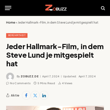
Home
»
Jeder Hallmark-Film, in dem Steve Lund je mitgespielt hat
BERÜHMTHEIT
Jeder Hallmark-Film, in dem
Steve Lund je mitgespielt
hat
By
ZOBUZZ.DE
April 7, 2024
Updated:
April 7, 2024
No Comments
5 Mins Read
4
Views
Aktie