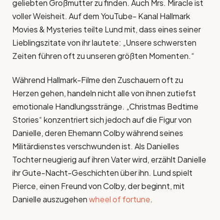
geliebten Großmutter zu finden. Auch Mrs. Miracle ist
voller Weisheit. Auf dem YouTube- Kanal Hallmark
Movies & Mysteries teilte Lund mit, dass eines seiner
Lieblingszitate von ihr lautete: „Unsere schwersten
Zeiten führen oft zu unseren größten Momenten.“
Während Hallmark-Filme den Zuschauern oft zu
Herzen gehen, handeln nicht alle von ihnen zutiefst
emotionale Handlungsstränge. „Christmas Bedtime
Stories“ konzentriert sich jedoch auf die Figur von
Danielle, deren Ehemann Colby während seines
Militärdienstes verschwunden ist. Als Danielles
Tochter neugierig auf ihren Vater wird, erzählt Danielle
ihr Gute-Nacht-Geschichten über ihn. Lund spielt
Pierce, einen Freund von Colby, der beginnt, mit
Danielle auszugehen
wheel of fortune
.