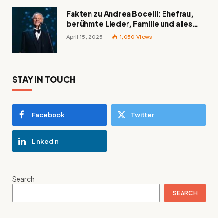
Fakten zu Andrea Bocelli: Ehefrau,
berühmte Lieder, Familie und alles
Wissenswerte über den italienischen
April 15, 2025
1,050
Views
Tenor
STAY IN TOUCH
Facebook
Twitter
LinkedIn
Search
SEARCH