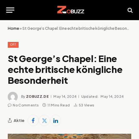
Home
»
St George’s Chapel: Eine echte britische königliche Besonderheit
ORT
St George’s Chapel: Eine
echte britische königliche
Besonderheit
By
ZOBUZZ.DE
May 14, 2024
Updated:
May 14, 2024
No Comments
11 Mins Read
53
Views
Aktie