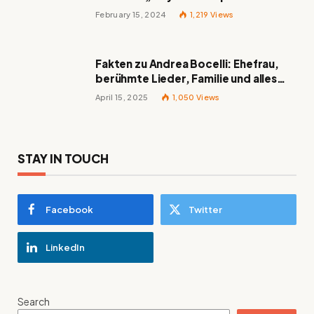
February 15, 2024
1,219
Views
Fakten zu Andrea Bocelli: Ehefrau,
berühmte Lieder, Familie und alles
Wissenswerte über den italienischen
April 15, 2025
1,050
Views
Tenor
STAY IN TOUCH
Facebook
Twitter
LinkedIn
Search