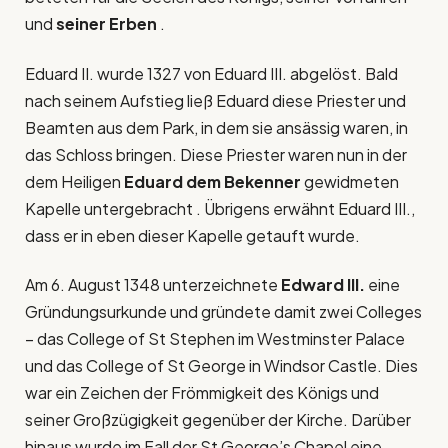
und
seiner Erben
.
Eduard II. wurde 1327 von Eduard III. abgelöst. Bald
nach seinem Aufstieg ließ Eduard diese Priester und
Beamten aus dem Park, in dem sie ansässig waren, in
das Schloss bringen. Diese Priester waren nun in der
dem Heiligen
Eduard dem Bekenner
gewidmeten
Kapelle untergebracht . Übrigens erwähnt Eduard III.,
dass er in eben dieser Kapelle getauft wurde.
Am 6. August 1348 unterzeichnete
Edward III.
eine
Gründungsurkunde und gründete damit zwei Colleges
– das College of St Stephen im Westminster Palace
und das College of St George in Windsor Castle. Dies
war ein Zeichen der Frömmigkeit des Königs und
seiner Großzügigkeit gegenüber der Kirche. Darüber
hinaus wurde im Fall der St George’s Chapel eine