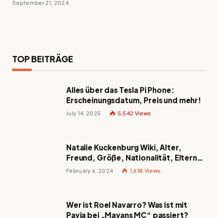
September 21, 2024
TOP BEITRÄGE
Alles über das Tesla Pi Phone:
Erscheinungsdatum, Preis und mehr!
July 14, 2025
5,542
Views
Natalie Kuckenburg Wiki, Alter,
Freund, Größe, Nationalität, Eltern
und mehr
February 6, 2024
1,618
Views
Wer ist Roel Navarro? Was ist mit
Pavia bei „Mayans MC“ passiert?