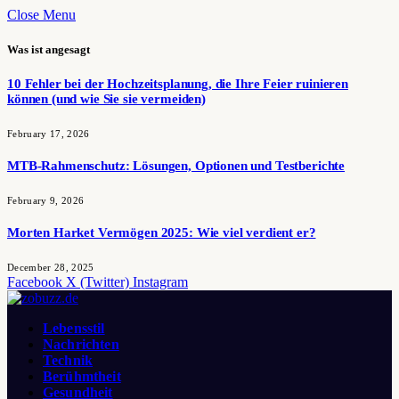
Close Menu
Was ist angesagt
10 Fehler bei der Hochzeitsplanung, die Ihre Feier ruinieren
können (und wie Sie sie vermeiden)
February 17, 2026
MTB-Rahmenschutz: Lösungen, Optionen und Testberichte
February 9, 2026
Morten Harket Vermögen 2025: Wie viel verdient er?
December 28, 2025
Facebook
X (Twitter)
Instagram
Lebensstil
Nachrichten
Technik
Berühmtheit
Gesundheit