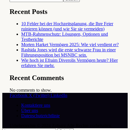
Recent Posts
10 Fehler bei der Hochzeitsplanung, die Ihre Feier
ruinieren können (und wie Sie sie vermeiden)
MTB-Rahmenschutz: Lösungen, Optionen und
Testberichte
Morten Harket Vermögen 2025: Wie viel verdient er?
Rashida Jones wird die erste schwarze Frau in einer
Führungsposition bei MSNBC sein.
Wie hoch ist Efraim Diverolis Vermögen heute? Hier
erfahren Sie mehr.
Recent Comments
No comments to show.
Facebook
X (Twitter)
LinkedIn
Kontaktiere uns
Über uns
Datenschutzrichtlinie
Urheberrechte © 2024 Zobuzz Alle Rechte vorbehalten.