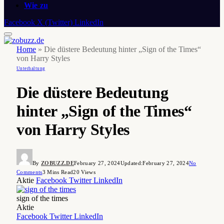
Wie zu
Facebook
X (Twitter)
LinkedIn
Home
»
Die düstere Bedeutung hinter „Sign of the Times“
von Harry Styles
Unterhaltung
Die düstere Bedeutung
hinter „Sign of the Times“
von Harry Styles
By
ZOBUZZ.DE
February 27, 2024
Updated:
February 27, 2024
No
Comments
3 Mins Read
20
Views
Aktie
Facebook
Twitter
LinkedIn
sign of the times
Aktie
Facebook
Twitter
LinkedIn