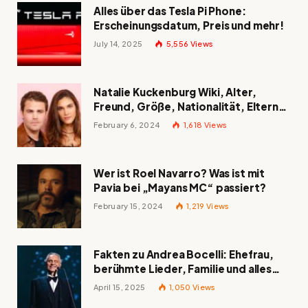
Alles über das Tesla Pi Phone:
Erscheinungsdatum, Preis und mehr!
July 14, 2025
5,556
Views
Natalie Kuckenburg Wiki, Alter,
Freund, Größe, Nationalität, Eltern
und mehr
February 6, 2024
1,618
Views
Wer ist Roel Navarro? Was ist mit
Pavia bei „Mayans MC“ passiert?
February 15, 2024
1,219
Views
Fakten zu Andrea Bocelli: Ehefrau,
berühmte Lieder, Familie und alles
Wissenswerte über den italienischen
April 15, 2025
1,050
Views
Tenor