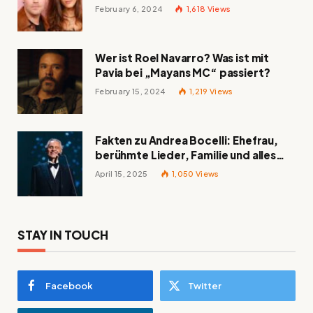
und mehr
February 6, 2024
1,618
Views
Wer ist Roel Navarro? Was ist mit
Pavia bei „Mayans MC“ passiert?
February 15, 2024
1,219
Views
Fakten zu Andrea Bocelli: Ehefrau,
berühmte Lieder, Familie und alles
Wissenswerte über den italienischen
April 15, 2025
1,050
Views
Tenor
STAY IN TOUCH
Facebook
Twitter