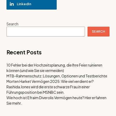
LinkedIn
Search
SEARCH
Recent Posts
10 Fehler bei der Hochzeitsplanung, die Ihre Feier ruinieren
können (und wie Sie sie vermeiden)
MTB-Rahmenschutz: Lösungen, Optionen und Testberichte
Morten Harket Vermögen 2025: Wie viel verdient er?
Rashida Jones wird die erste schwarze Frau in einer
Führungsposition bei MSNBC sein.
Wie hoch ist Efraim Diverolis Vermögen heute? Hier erfahren
Sie mehr.