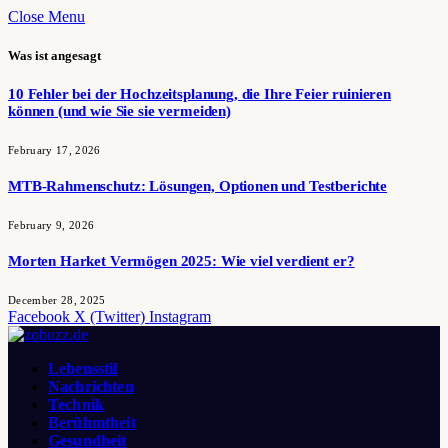
Close Menu
Was ist angesagt
10 Fehler bei der Hochzeitsplanung, die Ihre Feier ruinieren
können (und wie Sie sie vermeiden)
February 17, 2026
MTB-Rahmenschutz: Lösungen, Optionen und Testberichte
February 9, 2026
Morten Harket Vermögen 2025: Wie viel verdient er?
December 28, 2025
Facebook
X (Twitter)
Instagram
Lebensstil
Nachrichten
Technik
Berühmtheit
Gesundheit