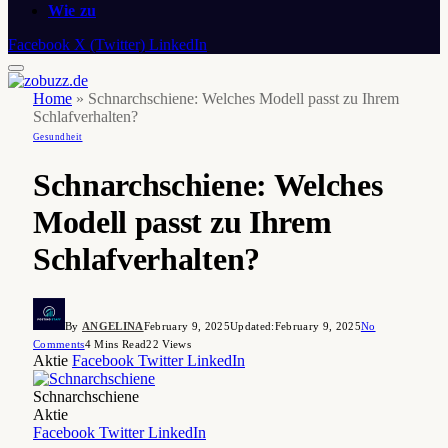
Wie zu
Facebook
X (Twitter)
LinkedIn
Home
»
Schnarchschiene: Welches Modell passt zu Ihrem
Schlafverhalten?
Gesundheit
Schnarchschiene: Welches
Modell passt zu Ihrem
Schlafverhalten?
By
ANGELINA
February 9, 2025
Updated:
February 9, 2025
No
Comments
4 Mins Read
22
Views
Aktie
Facebook
Twitter
LinkedIn
Schnarchschiene
Aktie
Facebook
Twitter
LinkedIn