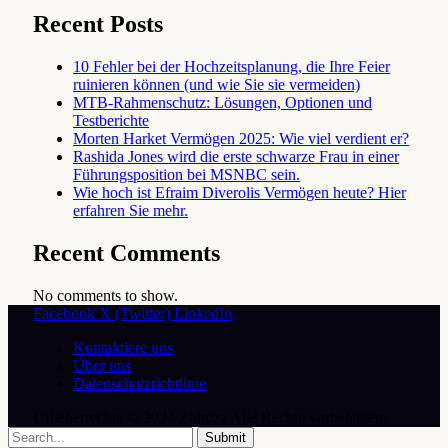
Recent Posts
10 Fehler bei der Hochzeitsplanung, die Ihre Feier
ruinieren können (und wie Sie sie vermeiden)
MTB-Rahmenschutz: Lösungen, Optionen und
Testberichte
Morten Harket Vermögen 2025: Wie viel verdient er?
Rashida Jones wird die erste schwarze Frau in einer
Führungsposition bei MSNBC sein.
Wie hoch ist Efraim Diverolis Vermögen heute? Hier
erfahren Sie mehr.
Recent Comments
No comments to show.
Facebook
X (Twitter)
LinkedIn
Kontaktiere uns
Über uns
Datenschutzrichtlinie
Urheberrechte © 2024 Zobuzz Alle Rechte vorbehalten.
Submit