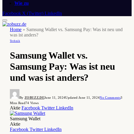
Wie zu
Facebook
X (Twitter)
LinkedIn
Home
»
Samsung Wallet vs. Samsung Pay: Was ist neu und
was ist anders?
Technik
Samsung Wallet vs.
Samsung Pay: Was ist neu
und was ist anders?
By
ZOBUZZ.DE
June 11, 2024
Updated:
June 11, 2024
No Comments
3
Mins Read
74
Views
Aktie
Facebook
Twitter
LinkedIn
Samsung Wallet
Aktie
Facebook
Twitter
LinkedIn