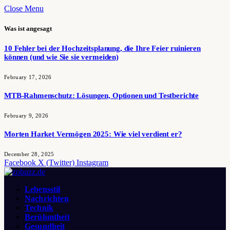
Close Menu
Was ist angesagt
10 Fehler bei der Hochzeitsplanung, die Ihre Feier ruinieren
können (und wie Sie sie vermeiden)
February 17, 2026
MTB-Rahmenschutz: Lösungen, Optionen und Testberichte
February 9, 2026
Morten Harket Vermögen 2025: Wie viel verdient er?
December 28, 2025
Facebook
X (Twitter)
Instagram
Lebensstil
Nachrichten
Technik
Berühmtheit
Gesundheit