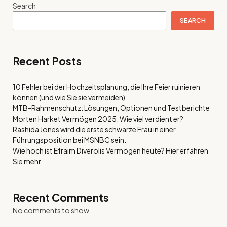
Search
SEARCH
Recent Posts
10 Fehler bei der Hochzeitsplanung, die Ihre Feier ruinieren
können (und wie Sie sie vermeiden)
MTB-Rahmenschutz: Lösungen, Optionen und Testberichte
Morten Harket Vermögen 2025: Wie viel verdient er?
Rashida Jones wird die erste schwarze Frau in einer
Führungsposition bei MSNBC sein.
Wie hoch ist Efraim Diverolis Vermögen heute? Hier erfahren
Sie mehr.
Recent Comments
No comments to show.