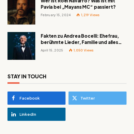
Wer ist Roel Navarro? Was ist mit
Pavia bei „Mayans MC“ passiert?
February 15, 2024
1,219
Views
Fakten zu Andrea Bocelli: Ehefrau,
berühmte Lieder, Familie und alles
Wissenswerte über den italienischen
April 15, 2025
1,050
Views
Tenor
STAY IN TOUCH
Facebook
Twitter
LinkedIn