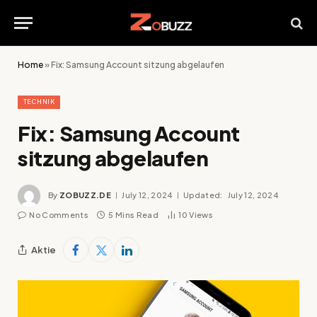
Home
»
Fix: Samsung Account sitzung abgelaufen
TECHNIK
Fix: Samsung Account
sitzung abgelaufen
By
ZOBUZZ.DE
July 12, 2024
Updated:
July 12, 2024
No Comments
5 Mins Read
10
Views
Aktie