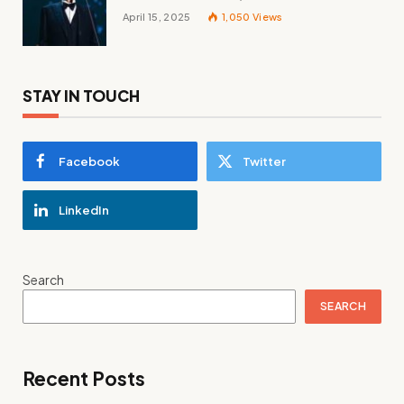
Wissenswerte über den italienischen
April 15, 2025
1,050
Views
Tenor
STAY IN TOUCH
Facebook
Twitter
LinkedIn
Search
SEARCH
Recent Posts