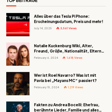
TOP BEITRÄGE
Alles über das Tesla Pi Phone:
Erscheinungsdatum, Preis und mehr!
July 14, 2025
5,561
Views
Natalie Kuckenburg Wiki, Alter,
Freund, Größe, Nationalität, Eltern
und mehr
February 6, 2024
1,618
Views
Wer ist Roel Navarro? Was ist mit
Pavia bei „Mayans MC“ passiert?
February 15, 2024
1,219
Views
Fakten zu Andrea Bocelli: Ehefrau,
berühmte Lieder, Familie und alles