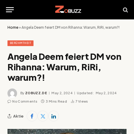
Home
»
Angela Deem feiert DM von Rihanna: Warum, RiRi, warum?!
BERÜHMTHEIT
Angela Deem feiert DM von
Rihanna: Warum, RiRi,
warum?!
By
ZOBUZZ.DE
May 2, 2024
Updated:
May 2, 2024
No Comments
3 Mins Read
7
Views
Aktie