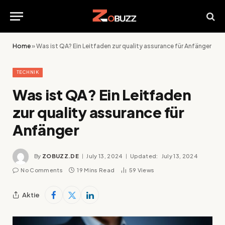
Home
»
Was ist QA? Ein Leitfaden zur quality assurance für Anfänger
TECHNIK
Was ist QA? Ein Leitfaden
zur quality assurance für
Anfänger
By
ZOBUZZ.DE
July 13, 2024
Updated:
July 13, 2024
No Comments
19 Mins Read
59
Views
Aktie