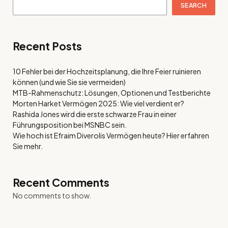
SEARCH
Recent Posts
10 Fehler bei der Hochzeitsplanung, die Ihre Feier ruinieren
können (und wie Sie sie vermeiden)
MTB-Rahmenschutz: Lösungen, Optionen und Testberichte
Morten Harket Vermögen 2025: Wie viel verdient er?
Rashida Jones wird die erste schwarze Frau in einer
Führungsposition bei MSNBC sein.
Wie hoch ist Efraim Diverolis Vermögen heute? Hier erfahren
Sie mehr.
Recent Comments
No comments to show.