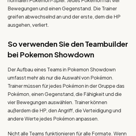
normalen Pokémon-Spiel. Jedes Pokémon hat vier
Bewegungen und einen Gegenstand. Die Trainer
greifen abwechselnd an und der erste, dem die HP
ausgehen, verliert.
So verwenden Sie den Teambuilder
bei Pokemon Showdown
Der Aufbau eines Teams in Pokemon Showdown
umfasst mehr als nur die Auswahl von Pokémon.
Trainer müssen für jedes Pokémon in der Gruppe das
Pokémon, einen Gegenstand, die Fähigkeit und die
vier Bewegungen auswählen. Trainer können
außerdem die HP, den Angriff, die Verteidigung und
andere Werte jedes Pokémon anpassen.
Nicht alle Teams funktionieren für alle Formate. Wenn