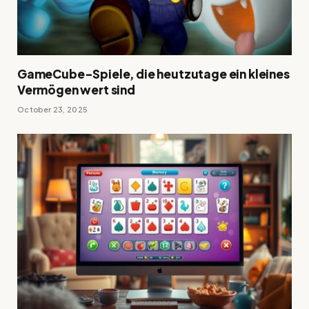
GameCube-Spiele, die heutzutage ein kleines
Vermögen wert sind
October 23, 2025