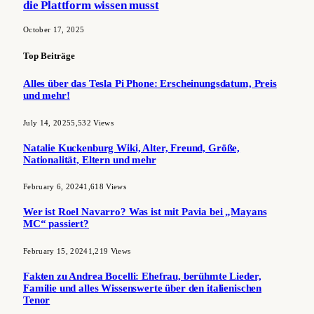
die Plattform wissen musst
October 17, 2025
Top Beiträge
Alles über das Tesla Pi Phone: Erscheinungsdatum, Preis
und mehr!
July 14, 2025
5,532
Views
Natalie Kuckenburg Wiki, Alter, Freund, Größe,
Nationalität, Eltern und mehr
February 6, 2024
1,618
Views
Wer ist Roel Navarro? Was ist mit Pavia bei „Mayans
MC“ passiert?
February 15, 2024
1,219
Views
Fakten zu Andrea Bocelli: Ehefrau, berühmte Lieder,
Familie und alles Wissenswerte über den italienischen
Tenor