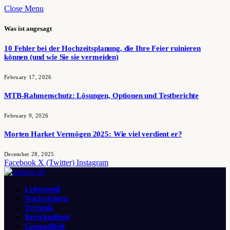
Close Menu
Was ist angesagt
10 Fehler bei der Hochzeitsplanung, die Ihre Feier ruinieren
können (und wie Sie sie vermeiden)
February 17, 2026
MTB-Rahmenschutz: Lösungen, Optionen und Testberichte
February 9, 2026
Morten Harket Vermögen 2025: Wie viel verdient er?
December 28, 2025
Facebook
X (Twitter)
Instagram
Lebensstil
Nachrichten
Technik
Berühmtheit
Gesundheit