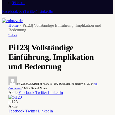
Wie zu
Facebook
X (Twitter)
LinkedIn
Home
»
Pi123| Vollständige Einführung, Implikation und
Bedeutung
Technik
Pi123| Vollständige
Einführung, Implikation
und Bedeutung
By
ZOBUZZ.DE
February 8, 2024
Updated:
February 8, 2024
No
Comments
6 Mins Read
8
Views
Aktie
Facebook
Twitter
LinkedIn
pi123
Aktie
Facebook
Twitter
LinkedIn