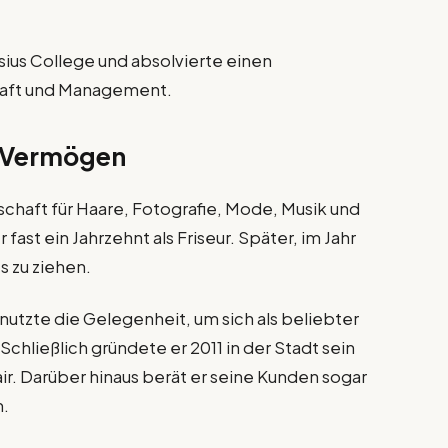
sius College und absolvierte einen
chaft und Management.
d Vermögen
chaft für Haare, Fotografie, Mode, Musik und
 fast ein Jahrzehnt als Friseur. Später, im Jahr
s zu ziehen.
 nutzte die Gelegenheit, um sich als beliebter
Schließlich gründete er 2011 in der Stadt sein
r. Darüber hinaus berät er seine Kunden sogar
m.