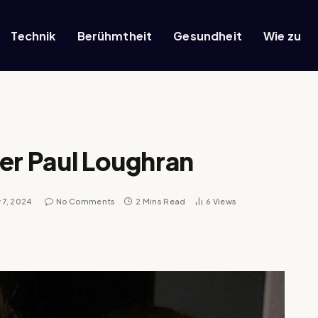
Technik
Berühmtheit
Gesundheit
Wie zu
er Paul Loughran
 7, 2024
No Comments
2 Mins Read
6
Views