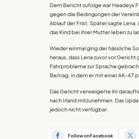
Dem Bericht zufolge war Headeys Fri
gegen die Bedingungen der Vereinb
Ablauf der Frist. Später sagte Lena,
das Kind bei ihrer Mutter leben zu l
Wieder einmal ging der hässliche Sor
heraus, dass Lena zuvor vor Gerich
Fahrprobleme zur Sprache gebracht 
Beitrag, in dem er mit einer AK-47 p
Das Gericht verweigerte ihr daraufhi
nach Irland mitzunehmen. Das Updat
jedoch nicht verfügbar.
Follow on Facebook