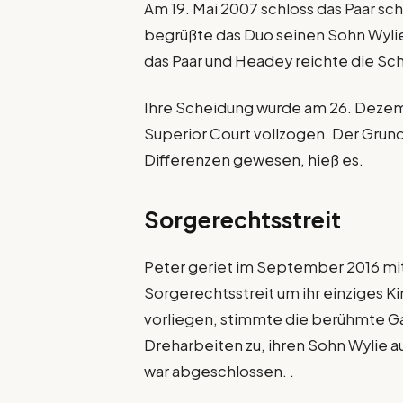
Am 19. Mai 2007 schloss das Paar sch
begrüßte das Duo seinen Sohn Wylie E
das Paar und Headey reichte die Sche
Ihre Scheidung wurde am 26. Deze
Superior Court vollzogen. Der Grun
Differenzen gewesen, hieß es.
Sorgerechtsstreit
Peter geriet im September 2016 mit 
Sorgerechtsstreit um ihr einziges K
vorliegen, stimmte die berühmte G
Dreharbeiten zu, ihren Sohn Wylie 
war abgeschlossen. .