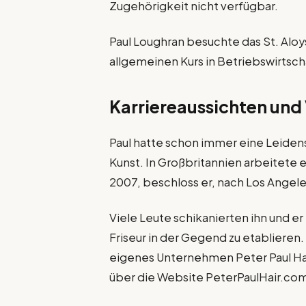
Zugehörigkeit nicht verfügbar.
Paul Loughran besuchte das St. Aloy
allgemeinen Kurs in Betriebswirts
Karriereaussichten un
Paul hatte schon immer eine Leidens
Kunst. In Großbritannien arbeitete er
2007, beschloss er, nach Los Angele
Viele Leute schikanierten ihn und er
Friseur in der Gegend zu etablieren. 
eigenes Unternehmen Peter Paul Hai
über die Website PeterPaulHair.co