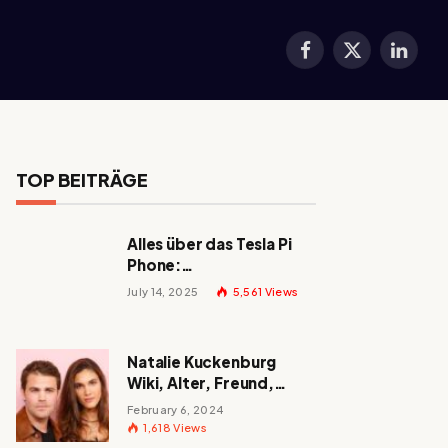
Facebook
X
LinkedI
(Twitter)
TOP BEITRÄGE
Alles über das Tesla Pi
Phone:
Erscheinungsdatum,
July 14, 2025
5,561
Views
Preis und mehr!
Natalie Kuckenburg
Wiki, Alter, Freund,
Größe, Nationalität,
February 6, 2024
Eltern und mehr
1,618
Views