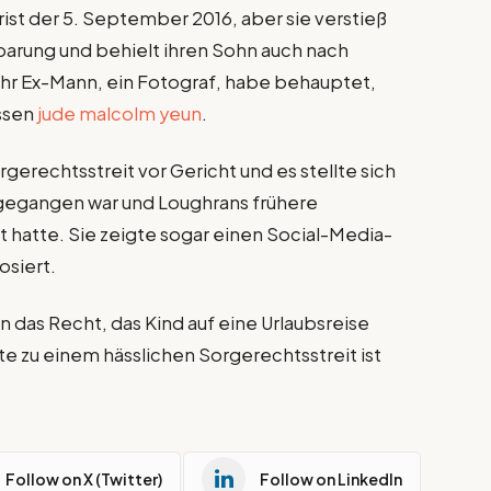
st der 5. September 2016, aber sie verstieß
arung und behielt ihren Sohn auch nach
 ihr Ex-Mann, ein Fotograf, habe behauptet,
assen
jude malcolm yeun
.
gerechtsstreit vor Gericht und es stellte sich
t gegangen war und Loughrans frühere
hatte. Sie zeigte sogar einen Social-Media-
osiert.
n das Recht, das Kind auf eine Urlaubsreise
e zu einem hässlichen Sorgerechtsstreit ist
Follow on X (Twitter)
Follow on LinkedIn