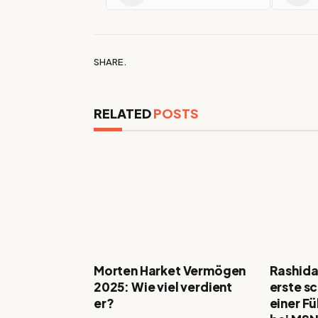
SHARE.
RELATED
POSTS
Morten Harket Vermögen
Rashida
2025: Wie viel verdient
erste s
er?
einer F