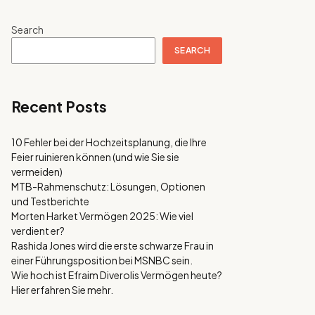
Search
SEARCH
Recent Posts
10 Fehler bei der Hochzeitsplanung, die Ihre
Feier ruinieren können (und wie Sie sie
vermeiden)
MTB-Rahmenschutz: Lösungen, Optionen
und Testberichte
Morten Harket Vermögen 2025: Wie viel
verdient er?
Rashida Jones wird die erste schwarze Frau in
einer Führungsposition bei MSNBC sein.
Wie hoch ist Efraim Diverolis Vermögen heute?
Hier erfahren Sie mehr.