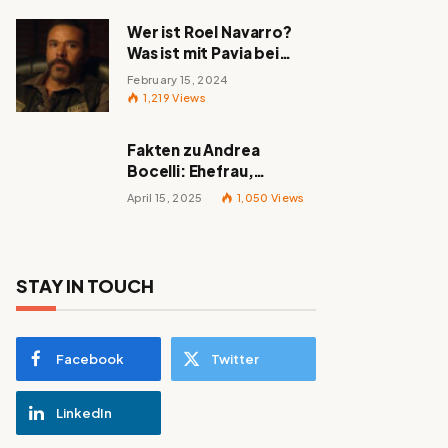
Wer ist Roel Navarro?
Was ist mit Pavia bei
„Mayans MC“ passiert?
February 15, 2024
1,219
Views
Fakten zu Andrea
Bocelli: Ehefrau,
berühmte Lieder,
April 15, 2025
1,050
Views
Familie und alles
Wissenswerte über den
italienischen Tenor
STAY IN TOUCH
Facebook
Twitter
LinkedIn