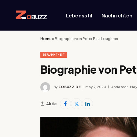
Lebensstil
Nachrichten
Home
»
Biographie von Peter Paul Loughran
BERÜHMTHEIT
Biographie von Pet
By
ZOBUZZ.DE
May 7, 2024
Updated:
May
Aktie