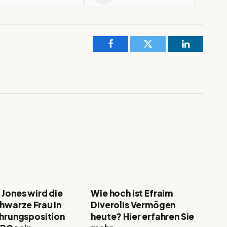
Facebook
Twitter
LinkedIn
 Jones wird die
Wie hoch ist Efraim
chwarze Frau in
Diverolis Vermögen
ührungsposition
heute? Hier erfahren Sie