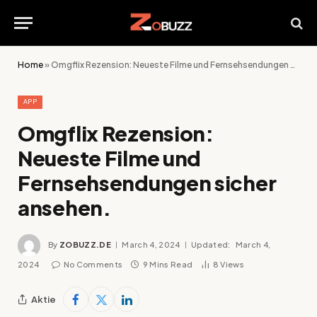
Home
»
Omgflix Rezension: Neueste Filme und Fernsehsendungen sicher ansehen.
APP
Omgflix Rezension:
Neueste Filme und
Fernsehsendungen sicher
ansehen.
By
ZOBUZZ.DE
March 4, 2024
Updated:
March 4,
2024
No Comments
9 Mins Read
8
Views
Aktie