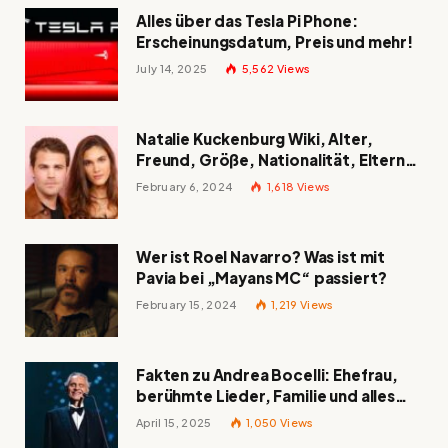
Alles über das Tesla Pi Phone:
Erscheinungsdatum, Preis und mehr!
July 14, 2025
5,562
Views
Natalie Kuckenburg Wiki, Alter,
Freund, Größe, Nationalität, Eltern
und mehr
February 6, 2024
1,618
Views
Wer ist Roel Navarro? Was ist mit
Pavia bei „Mayans MC“ passiert?
February 15, 2024
1,219
Views
Fakten zu Andrea Bocelli: Ehefrau,
berühmte Lieder, Familie und alles
Wissenswerte über den italienischen
April 15, 2025
1,050
Views
Tenor