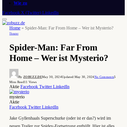
Wie zu
Facebook
X (Twitter)
LinkedIn
Home
»
Spider-Man: Far From Home – Wer ist Mysterio?
Theater
Spider-Man: Far From
Home – Wer ist Mysterio?
By
ZOBUZZ.DE
May 30, 2024
Updated:
May 30, 2024
No Comments
5
Mins Read
11
Views
Aktie
Facebook
Twitter
LinkedIn
mysterio
Aktie
Facebook
Twitter
LinkedIn
Jake Gyllenhaals Superschurke (oder ist er das?) wird im
neuen Trailer zur Spidey-Fortsetzung enthüllt. Hier ist alles,