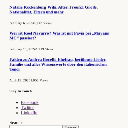
Natalie Kuckenburg Wiki, Alter, Freund, Größe,
Nationalität, Eltern und mehr
February 6, 2024
1,618
Views
Wer ist Roel Navarro? Was ist mit Pavia bei „Mayans
MC“ passiert?
February 15, 2024
1,219
Views
Fakten zu Andrea Bocelli: Ehefrau, berühmte Lieder,
Familie und alles Wissenswerte über den italienischen
Tenor
April 15, 2025
1,050
Views
Stay In Touch
Facebook
Twitter
LinkedIn
Search