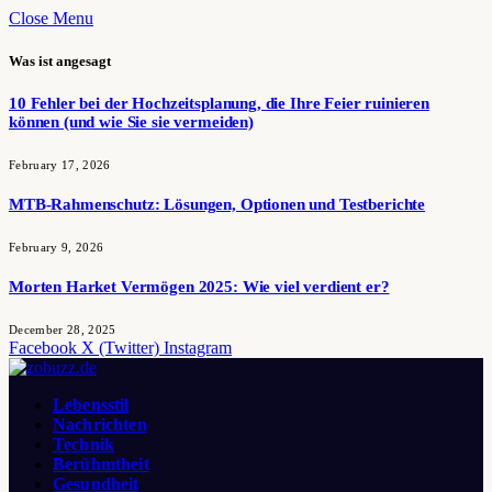
Close Menu
Was ist angesagt
10 Fehler bei der Hochzeitsplanung, die Ihre Feier ruinieren
können (und wie Sie sie vermeiden)
February 17, 2026
MTB-Rahmenschutz: Lösungen, Optionen und Testberichte
February 9, 2026
Morten Harket Vermögen 2025: Wie viel verdient er?
December 28, 2025
Facebook
X (Twitter)
Instagram
Lebensstil
Nachrichten
Technik
Berühmtheit
Gesundheit