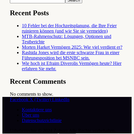
Search
Recent Posts
10 Fehler bei der Hochzeitsplanung, die Ihre Feier
ruinieren können (und wie Sie sie vermeiden)
MTB-Rahmenschutz: Lösungen, Optionen und
Testberichte
Morten Harket Vermögen 2025: Wie viel verdient er?
Rashida Jones wird die erste schwarze Frau in einer
Führungsposition bei MSNBC sein.
Wie hoch ist Efraim Diverolis Vermögen heute? Hier
erfahren Sie mehr.
Recent Comments
No comments to show.
Facebook
X (Twitter)
LinkedIn
Kontaktiere uns
Über uns
Datenschutzrichtlinie
Urheberrechte © 2024 Zobuzz Alle Rechte vorbehalten.