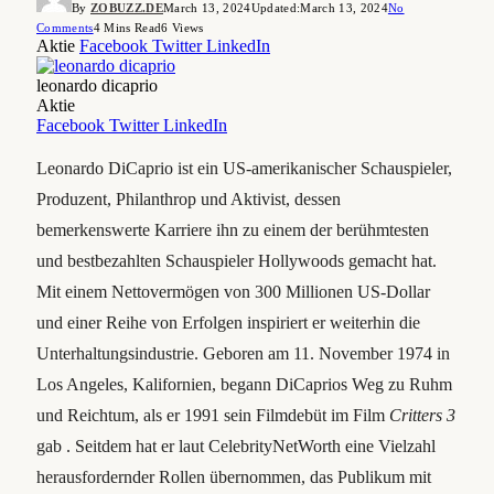
By
ZOBUZZ.DE
March 13, 2024
Updated:
March 13, 2024
No
Comments
4 Mins Read
6
Views
Aktie
Facebook
Twitter
LinkedIn
leonardo dicaprio
Aktie
Facebook
Twitter
LinkedIn
Leonardo DiCaprio ist ein US-amerikanischer Schauspieler,
Produzent, Philanthrop und Aktivist, dessen
bemerkenswerte Karriere ihn zu einem der berühmtesten
und bestbezahlten Schauspieler Hollywoods gemacht hat.
Mit einem Nettovermögen von 300 Millionen US-Dollar
und einer Reihe von Erfolgen inspiriert er weiterhin die
Unterhaltungsindustrie. Geboren am 11. November 1974 in
Los Angeles, Kalifornien, begann DiCaprios Weg zu Ruhm
und Reichtum, als er 1991 sein Filmdebüt im Film
Critters 3
gab . Seitdem hat er laut CelebrityNetWorth eine Vielzahl
herausfordernder Rollen übernommen, das Publikum mit