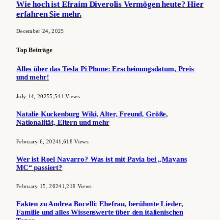
Wie hoch ist Efraim Diverolis Vermögen heute? Hier
erfahren Sie mehr.
December 24, 2025
Top Beiträge
Alles über das Tesla Pi Phone: Erscheinungsdatum, Preis
und mehr!
July 14, 2025
5,541
Views
Natalie Kuckenburg Wiki, Alter, Freund, Größe,
Nationalität, Eltern und mehr
February 6, 2024
1,618
Views
Wer ist Roel Navarro? Was ist mit Pavia bei „Mayans
MC“ passiert?
February 15, 2024
1,219
Views
Fakten zu Andrea Bocelli: Ehefrau, berühmte Lieder,
Familie und alles Wissenswerte über den italienischen