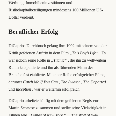
Werbung, Immobilieninvestitionen und
Risikokapitalbeteiligungen mindestens 100 Millionen US-
Dollar verdient.
Beruflicher Erfolg
DiCaprios Durchbruch gelang ihm 1992 mit seinem von der
Kritik gefeierten Auftritt in dem Film
„This Boy’s Life“
. Es
war jedoch seine Rolle in
„Titanic“
, die ihn zu weltweitem
Ruhm katapultierte und ihn als führenden Mann der
Branche fest etablierte. Mit einer Reihe erfolgreicher Filme,
darunter
Catch Me If You Can
,
The Aviator
,
The Departed
und
Inception
, war er weiterhin erfolgreich .
DiCaprio arbeitete häufig mit dem gefeierten Regisseur
Martin Scorsese zusammen und stellte seine Vielseitigkeit in
Filmen wie „
Gangs of New York
“ ,
„The Wolf of Wall