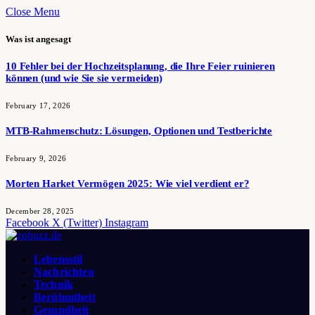
Close Menu
Was ist angesagt
10 Fehler bei der Hochzeitsplanung, die Ihre Feier ruinieren
können (und wie Sie sie vermeiden)
February 17, 2026
MTB-Rahmenschutz: Lösungen, Optionen und Testberichte
February 9, 2026
Morten Harket Vermögen 2025: Wie viel verdient er?
December 28, 2025
Facebook
X (Twitter)
Instagram
Lebensstil
Nachrichten
Technik
Berühmtheit
Gesundheit