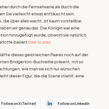
eher durch die Fernsehserie als durch die
 Sie vielleicht etwas enttäuscht sein.
 die über alles wacht, ist kaum vorstellbar,
haben wir genau das. Die Königin war eine
aption hinzugefügt wurde, obwohl sie natürlich
arlotte basiert
free to play
.
Hälfte dieses geistreichen Paares noch auf der
amten Bridgerton-Buchreihe präsent, mit so
chtungen, wie man sie sich nur wünschen
eiht dieser Figur, die die Szene stiehlt, eine
Follow on X (Twitter)
Follow on LinkedIn