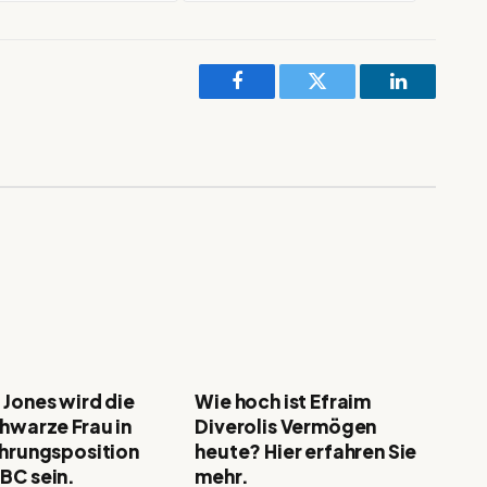
Facebook
Twitter
LinkedIn
 Jones wird die
Wie hoch ist Efraim
chwarze Frau in
Diverolis Vermögen
ührungsposition
heute? Hier erfahren Sie
BC sein.
mehr.