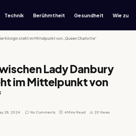
Technik
Berühmtheit
Gesundheit
Wie zu
er Königin steht im Mittelpunkt von „Queen Charlotte“
zwischen Lady Danbury
eht im Mittelpunkt von
“
ay 28, 2024
No Comments
4 Mins Read
20
Views