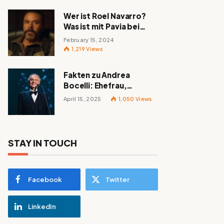
Wer ist Roel Navarro?
Was ist mit Pavia bei
„Mayans MC“ passiert?
February 15, 2024
1,219
Views
Fakten zu Andrea
Bocelli: Ehefrau,
berühmte Lieder,
April 15, 2025
1,050
Views
Familie und alles
Wissenswerte über den
italienischen Tenor
STAY IN TOUCH
Facebook
Twitter
LinkedIn