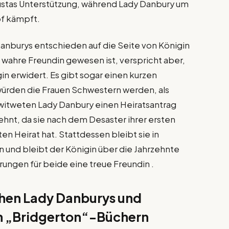
ustas Unterstützung, während Lady Danbury um
f kämpft.
 Danburys entschieden auf die Seite von Königin
ne wahre Freundin gewesen ist, verspricht aber,
gin erwidert. Es gibt sogar einen kurzen
 würden die Frauen Schwestern werden, als
witweten Lady Danbury einen Heiratsantrag
hnt, da sie nach dem Desaster ihrer ersten
ten Heirat hat. Stattdessen bleibt sie in
n und bleibt der Königin über die Jahrzehnte
rungen für beide eine treue Freundin .
chen Lady Danburys und
en „Bridgerton“-Büchern