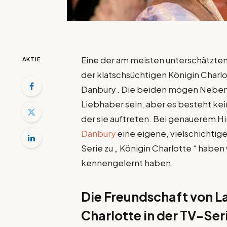
Eine der am meisten unterschätzten 
AKTIE
der klatschsüchtigen Königin Charlo
Danbury . Die beiden mögen Nebenf
Liebhaber sein, aber es besteht kein
der sie auftreten. Bei genauerem Hin
Danbury
eine eigene, vielschichtig
Serie zu „ Königin Charlotte “ haben
kennengelernt haben.
Die Freundschaft von L
Charlotte in der TV-Ser