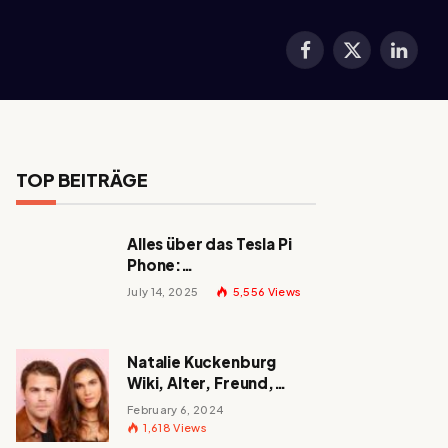
Facebook
X
LinkedI
(Twitter)
TOP BEITRÄGE
Alles über das Tesla Pi
Phone:
Erscheinungsdatum,
July 14, 2025
5,556
Views
Preis und mehr!
Natalie Kuckenburg
Wiki, Alter, Freund,
Größe, Nationalität,
February 6, 2024
Eltern und mehr
1,618
Views