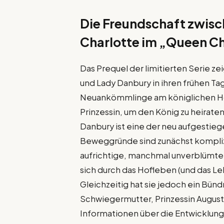
Die Freundschaft zwisc
Charlotte im „Queen C
Das Prequel der limitierten Serie ze
und Lady Danbury in ihren frühen Tag
Neuankömmlinge am königlichen Ho
Prinzessin, um den König zu heirate
Danbury ist eine der neu aufgestie
Beweggründe sind zunächst komplizi
aufrichtige, manchmal unverblümte 
sich durch das Hofleben (und das Leb
Gleichzeitig hat sie jedoch ein Bünd
Schwiegermutter, Prinzessin Augusta
Informationen über die Entwicklung