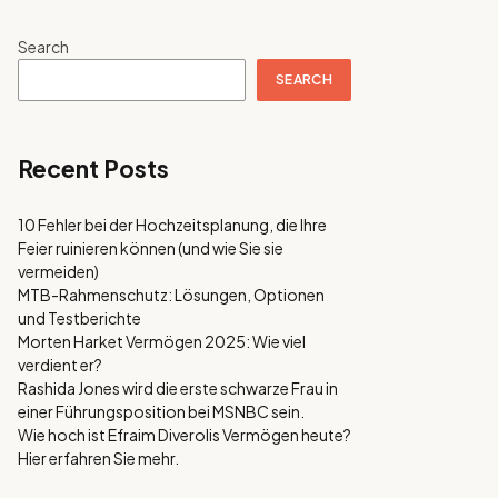
Search
SEARCH
Recent Posts
10 Fehler bei der Hochzeitsplanung, die Ihre
Feier ruinieren können (und wie Sie sie
vermeiden)
MTB-Rahmenschutz: Lösungen, Optionen
und Testberichte
Morten Harket Vermögen 2025: Wie viel
verdient er?
Rashida Jones wird die erste schwarze Frau in
einer Führungsposition bei MSNBC sein.
Wie hoch ist Efraim Diverolis Vermögen heute?
Hier erfahren Sie mehr.