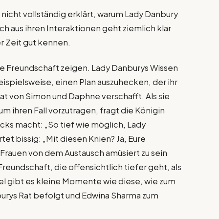
d nicht vollständig erklärt, warum Lady Danbury
h aus ihren Interaktionen geht ziemlich klar
er Zeit gut kennen.
hre Freundschaft zeigen. Lady Danburys Wissen
eispielsweise, einen Plan auszuhecken, der ihr
at von Simon und Daphne verschafft. Als sie
 ihren Fall vorzutragen, fragt die Königin
cks macht: „So tief wie möglich, Lady
et bissig: „Mit diesen Knien? Ja, Eure
 Frauen von dem Austausch amüsiert zu sein
Freundschaft, die offensichtlich tiefer geht, als
fel gibt es kleine Momente wie diese, wie zum
nburys Rat befolgt und Edwina Sharma zum