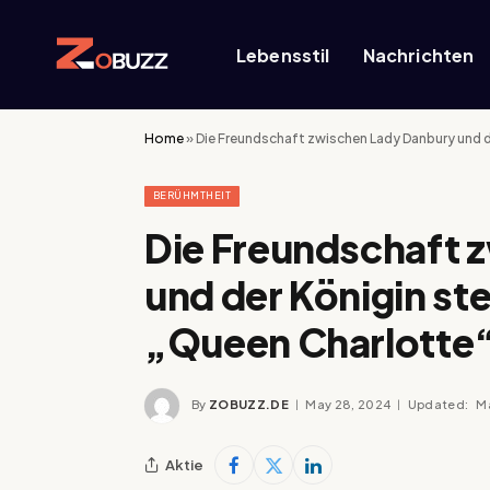
Lebensstil
Nachrichten
Home
»
Die Freundschaft zwischen Lady Danbury und d
BERÜHMTHEIT
Die Freundschaft 
und der Königin st
„Queen Charlotte
By
ZOBUZZ.DE
May 28, 2024
Updated:
M
Aktie