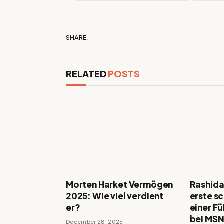
SHARE.
RELATED
POSTS
Morten Harket Vermögen
Rashida
2025: Wie viel verdient
erste s
er?
einer F
bei MSN
December 28, 2025