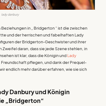
lady danbury
Beziehungen in „ Bridgerton “ ist die zwischen
tte und der herrischen und fabelhaften Lady
iguren der Bridgerton-Geschwister und ihrer
 Zweifel daran, dass sie jede Szene stehlen, in
sehen ist klar, dass die Königin und
Lady
e Freundschaft pflegen, und dank der Prequel-
 wir endlich mehr darüber erfahren, wie sie sich
ady Danbury und Königin
ie „Bridgerton“