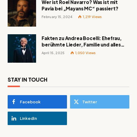
Wer ist Roel Navarro? Was ist mit
Pavia bei „Mayans MC“ passiert?
February 15, 2024
1,219
Views
Fakten zu Andrea Bocelli: Ehefrau,
berühmte Lieder, Familie und alles
Wissenswerte über den italienischen
April 15, 2025
1,050
Views
Tenor
STAY IN TOUCH
Facebook
Twitter
LinkedIn