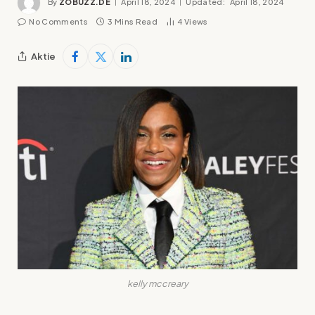
By
ZOBUZZ.DE
April 18, 2024
Updated:
April 18, 2024
No Comments
3 Mins Read
4
Views
Aktie
kelly mccreary