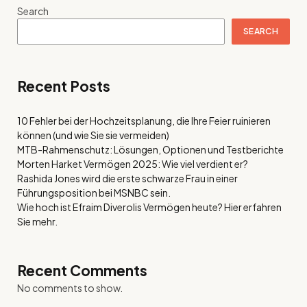
Search
SEARCH
Recent Posts
10 Fehler bei der Hochzeitsplanung, die Ihre Feier ruinieren
können (und wie Sie sie vermeiden)
MTB-Rahmenschutz: Lösungen, Optionen und Testberichte
Morten Harket Vermögen 2025: Wie viel verdient er?
Rashida Jones wird die erste schwarze Frau in einer
Führungsposition bei MSNBC sein.
Wie hoch ist Efraim Diverolis Vermögen heute? Hier erfahren
Sie mehr.
Recent Comments
No comments to show.