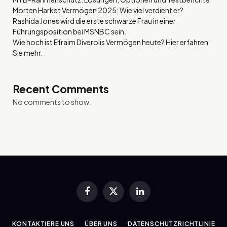
Morten Harket Vermögen 2025: Wie viel verdient er?
Rashida Jones wird die erste schwarze Frau in einer
Führungsposition bei MSNBC sein.
Wie hoch ist Efraim Diverolis Vermögen heute? Hier erfahren
Sie mehr.
Recent Comments
No comments to show.
Facebook
X
LinkedIn
(Twitter)
KONTAKTIERE UNS
ÜBER UNS
DATENSCHUTZRICHTLINIE