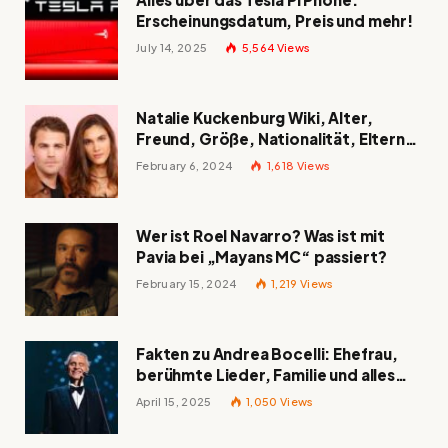
Erscheinungsdatum, Preis und mehr!
July 14, 2025
5,564
Views
Natalie Kuckenburg Wiki, Alter,
Freund, Größe, Nationalität, Eltern
und mehr
February 6, 2024
1,618
Views
Wer ist Roel Navarro? Was ist mit
Pavia bei „Mayans MC“ passiert?
February 15, 2024
1,219
Views
Fakten zu Andrea Bocelli: Ehefrau,
berühmte Lieder, Familie und alles
Wissenswerte über den italienischen
April 15, 2025
1,050
Views
Tenor