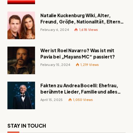
Natalie Kuckenburg Wiki, Alter,
Freund, Größe, Nationalität, Eltern
und mehr
February 6, 2024
1,618
Views
Wer ist Roel Navarro? Was ist mit
Pavia bei „Mayans MC“ passiert?
February 15, 2024
1,219
Views
Fakten zu Andrea Bocelli: Ehefrau,
berühmte Lieder, Familie und alles
Wissenswerte über den italienischen
April 15, 2025
1,050
Views
Tenor
STAY IN TOUCH