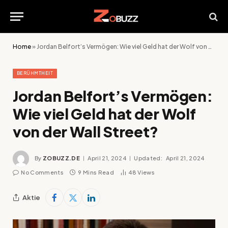
Home
»
Jordan Belfort’s Vermögen: Wie viel Geld hat der Wolf von der Wall Street?
BERÜHMTHEIT
Jordan Belfort’s Vermögen:
Wie viel Geld hat der Wolf
von der Wall Street?
By
ZOBUZZ.DE
April 21, 2024
Updated:
April 21, 2024
No Comments
9 Mins Read
48
Views
Aktie