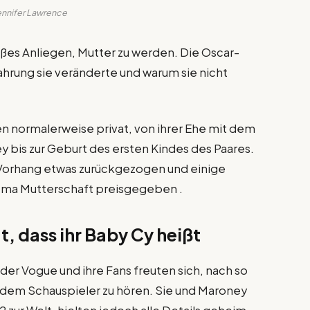
ennifer Lawrence
oßes Anliegen, Mutter zu werden. Die Oscar-
fahrung sie veränderte und warum sie nicht
ben normalerweise privat, von ihrer Ehe mit dem
 bis zur Geburt des ersten Kindes des Paares.
n Vorhang etwas zurückgezogen und einige
ema Mutterschaft preisgegeben .
t, dass ihr Baby Cy heißt
der Vogue und ihre Fans freuten sich, nach so
n dem Schauspieler zu hören. Sie und Maroney