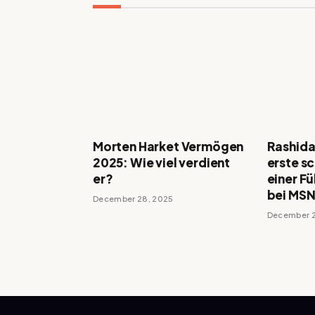
Morten Harket Vermögen
Rashida
2025: Wie viel verdient
erste s
er?
einer F
bei MSN
December 28, 2025
December 2