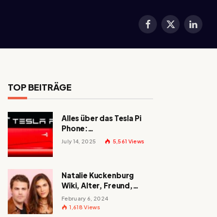
Facebook
X
LinkedI
(Twitter)
TOP BEITRÄGE
Alles über das Tesla Pi
Phone:
Erscheinungsdatum,
July 14, 2025
5,561
Views
Preis und mehr!
Natalie Kuckenburg
Wiki, Alter, Freund,
Größe, Nationalität,
February 6, 2024
Eltern und mehr
1,618
Views