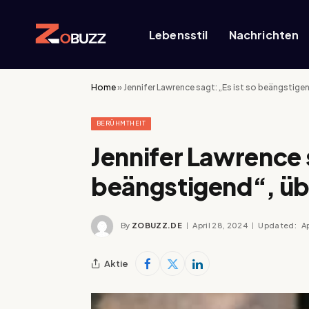
Lebensstil
Nachrichten
Home
»
Jennifer Lawrence sagt: „Es ist so beängstige
BERÜHMTHEIT
Jennifer Lawrence s
beängstigend“, üb
By
ZOBUZZ.DE
April 28, 2024
Updated:
A
Aktie