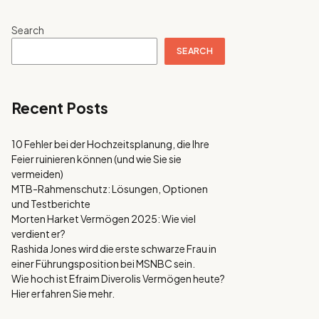
Search
SEARCH
Recent Posts
10 Fehler bei der Hochzeitsplanung, die Ihre
Feier ruinieren können (und wie Sie sie
vermeiden)
MTB-Rahmenschutz: Lösungen, Optionen
und Testberichte
Morten Harket Vermögen 2025: Wie viel
verdient er?
Rashida Jones wird die erste schwarze Frau in
einer Führungsposition bei MSNBC sein.
Wie hoch ist Efraim Diverolis Vermögen heute?
Hier erfahren Sie mehr.