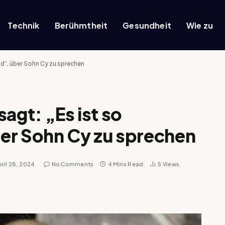
Technik
Berühmtheit
Gesundheit
Wie zu
nd“, über Sohn Cy zu sprechen
agt: „Es ist so
er Sohn Cy zu sprechen
pril 28, 2024
No Comments
4 Mins Read
5
Views