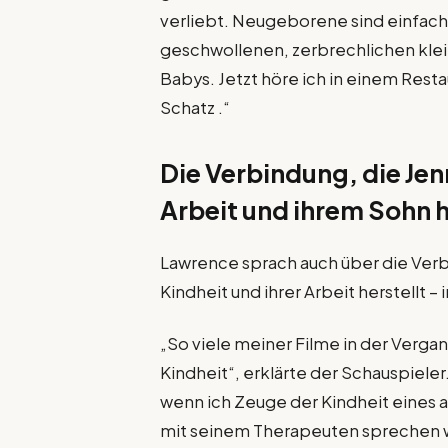
verliebt. Neugeborene sind einfach s
geschwollenen, zerbrechlichen klein
Babys. Jetzt höre ich in einem Rest
Schatz .“
Die Verbindung, die Jen
Arbeit und ihrem Sohn h
Lawrence sprach auch über die Verbi
Kindheit und ihrer Arbeit herstellt –
„So viele meiner Filme in der Verg
Kindheit“, erklärte der Schauspieler.
wenn ich Zeuge der Kindheit eines 
mit seinem Therapeuten sprechen wi