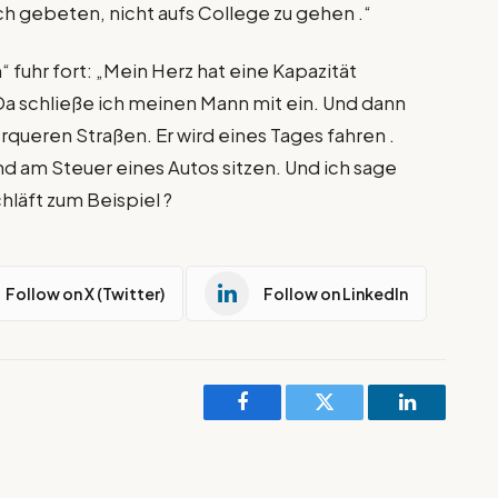
ch gebeten, nicht aufs College zu gehen .“
 fuhr fort: „Mein Herz hat eine Kapazität
 Da schließe ich meinen Mann mit ein. Und dann
queren Straßen. Er wird eines Tages fahren .
d am Steuer eines Autos sitzen. Und ich sage
hläft zum Beispiel ?
Follow on X (Twitter)
Follow on LinkedIn
Facebook
Twitter
LinkedIn