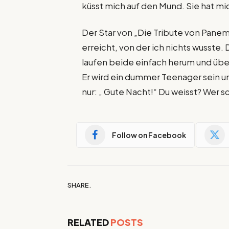
küsst mich auf den Mund. Sie hat mi
Der Star von „Die Tribute von Panem“
erreicht, von der ich nichts wusste.
laufen beide einfach herum und über
Er wird ein dummer Teenager sein un
nur: „ Gute Nacht!“ Du weisst? Wer sc
Follow on Facebook
SHARE.
RELATED
POSTS