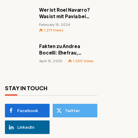
Wer ist Roel Navarro?
Was ist mit Pavia bei
„Mayans MC“ passiert?
February 15, 2024
1,219
Views
Fakten zu Andrea
Bocelli: Ehefrau,
berühmte Lieder,
April 15, 2025
1,050
Views
Familie und alles
Wissenswerte über den
italienischen Tenor
STAY IN TOUCH
Facebook
Twitter
LinkedIn