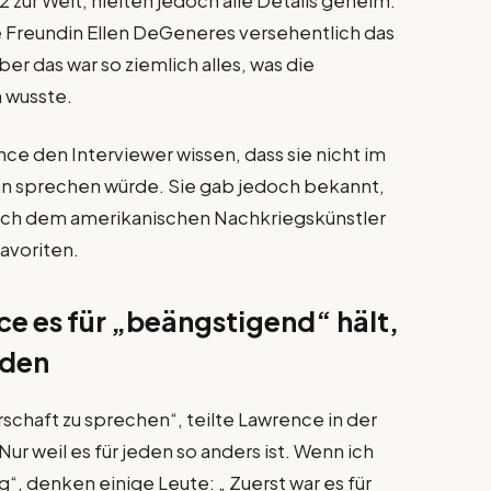
 zur Welt, hielten jedoch alle Details geheim.
hre Freundin Ellen DeGeneres versehentlich das
r das war so ziemlich alles, was die
n wusste.
nce den Interviewer wissen, dass sie nicht im
nn sprechen würde. Sie gab jedoch bekannt,
nach dem amerikanischen Nachkriegskünstler
avoriten.
e es für „beängstigend“ hält,
eden
rschaft zu sprechen“, teilte Lawrence in der
r weil es für jeden so anders ist. Wenn ich
g“, denken einige Leute: „ Zuerst war es für