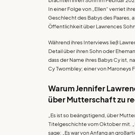
brachten ihren Sohn im Februar 2022
In einer Folge von „Ellen“ verriet i
Geschlecht des Babys des Paares, abe
Öffentlichkeit über Lawrences Soh
Während ihres Interviews ließ Lawre
Detail über ihren Sohn oder Ehema
dass der Name ihres Babys Cy ist, 
Cy Twombley; einer von Maroneys F
Warum Jennifer Lawrenc
über Mutterschaft zu r
„Es ist so beängstigend, über Mutte
Titelgeschichte vom Oktober mit. „Nu
sage: „Es war von Anfang an großarti