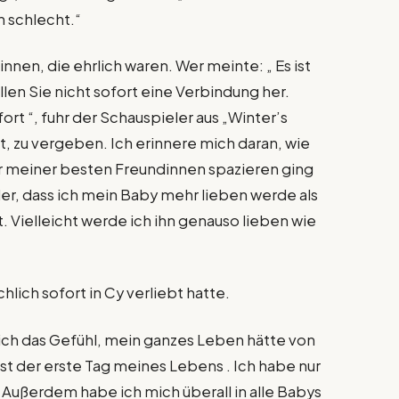
h schlecht.“
nnen, die ehrlich waren. Wer meinte: „ Es ist
en Sie nicht sofort eine Verbindung her.
fort “, fuhr der Schauspieler aus „Winter’s
it, zu vergeben. Ich erinnere mich daran, wie
r meiner besten Freundinnen spazieren ging
er, dass ich mein Baby mehr lieben werde als
. Vielleicht werde ich ihn genauso lieben wie
chlich sofort in Cy verliebt hatte.
ch das Gefühl, mein ganzes Leben hätte von
ist der erste Tag meines Lebens . Ich habe nur
t. Außerdem habe ich mich überall in alle Babys