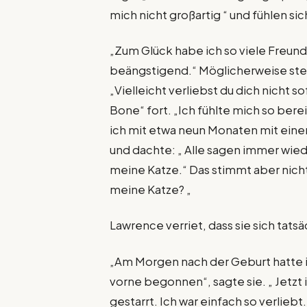
mich nicht großartig “ und fühlen sic
„Zum Glück habe ich so viele Freundi
beängstigend.“ Möglicherweise stell
„Vielleicht verliebst du dich nicht so
Bone“ fort. „Ich fühlte mich so bere
ich mit etwa neun Monaten mit eine
und dachte: „ Alle sagen immer wied
meine Katze.“ Das stimmt aber nicht
meine Katze? „
Lawrence verriet, dass sie sich tatsä
„Am Morgen nach der Geburt hatte i
vorne begonnen“, sagte sie. „ Jetzt 
gestarrt. Ich war einfach so verlieb