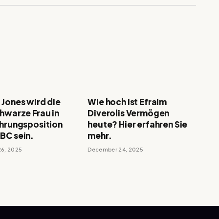
 Jones wird die
Wie hoch ist Efraim
chwarze Frau in
Diverolis Vermögen
ührungsposition
heute? Hier erfahren Sie
BC sein.
mehr.
6, 2025
December 24, 2025