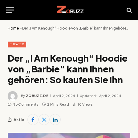
Home
»
Der „I Am Kenough“ Hoodie von „Barbie“ kann Ihnen gehören: So kaufen Sie ihn
THEATER
Der „I Am Kenough“ Hoodie
von „Barbie“ kann Ihnen
gehören: So kaufen Sie ihn
By
ZOBUZZ.DE
April 2, 2024
Updated:
April 2, 2024
No Comments
2 Mins Read
10
Views
Aktie