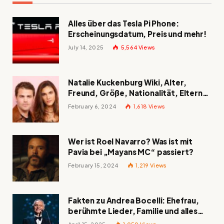
Alles über das Tesla Pi Phone:
Erscheinungsdatum, Preis und mehr!
July 14, 2025
5,564
Views
Natalie Kuckenburg Wiki, Alter,
Freund, Größe, Nationalität, Eltern
und mehr
February 6, 2024
1,618
Views
Wer ist Roel Navarro? Was ist mit
Pavia bei „Mayans MC“ passiert?
February 15, 2024
1,219
Views
Fakten zu Andrea Bocelli: Ehefrau,
berühmte Lieder, Familie und alles
Wissenswerte über den italienischen