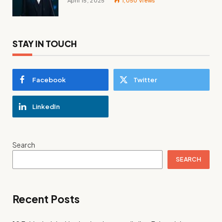
April 15, 2025
1,050
Views
Tenor
STAY IN TOUCH
Facebook
Twitter
LinkedIn
Search
SEARCH
Recent Posts