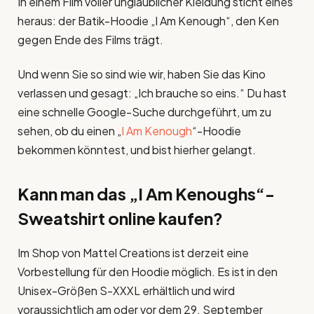
In einem Film voller unglaublicher Kleidung sticht eines
heraus: der Batik-Hoodie „I Am Kenough“, den Ken
gegen Ende des Films trägt.
Und wenn Sie so sind wie wir, haben Sie das Kino
verlassen und gesagt: „Ich brauche so eins.“ Du hast
eine schnelle Google-Suche durchgeführt, um zu
sehen, ob du einen „
I Am Kenough
“-Hoodie
bekommen könntest, und bist hierher gelangt.
Kann man das „I Am Kenoughs“-
Sweatshirt online kaufen?
Im Shop von Mattel Creations ist derzeit eine
Vorbestellung für den Hoodie möglich. Es ist in den
Unisex-Größen S-XXXL erhältlich und wird
voraussichtlich am oder vor dem 29. September