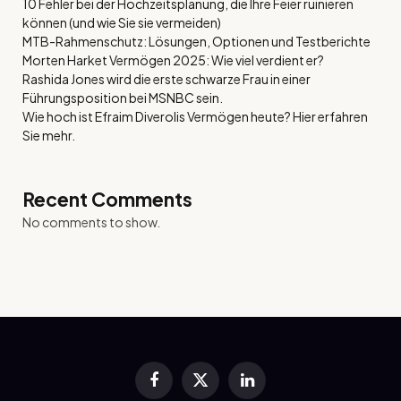
10 Fehler bei der Hochzeitsplanung, die Ihre Feier ruinieren
können (und wie Sie sie vermeiden)
MTB-Rahmenschutz: Lösungen, Optionen und Testberichte
Morten Harket Vermögen 2025: Wie viel verdient er?
Rashida Jones wird die erste schwarze Frau in einer
Führungsposition bei MSNBC sein.
Wie hoch ist Efraim Diverolis Vermögen heute? Hier erfahren
Sie mehr.
Recent Comments
No comments to show.
Facebook
X
LinkedIn