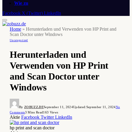
Wie zu
Facebook
X (Twitter)
LinkedIn
Home
»
Herunterladen und Verwenden von HP Print and
Scan Doctor unter Windows
Uncategorized
Herunterladen und
Verwenden von HP Print
and Scan Doctor unter
Windows
By
ZOBUZZ.DE
September 11, 2024
Updated:
September 11, 2024
No
Comments
3 Mins Read
163
Views
Aktie
Facebook
Twitter
LinkedIn
hp print and scan doctor