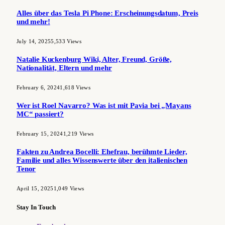
Alles über das Tesla Pi Phone: Erscheinungsdatum, Preis
und mehr!
July 14, 2025
5,533
Views
Natalie Kuckenburg Wiki, Alter, Freund, Größe,
Nationalität, Eltern und mehr
February 6, 2024
1,618
Views
Wer ist Roel Navarro? Was ist mit Pavia bei „Mayans
MC“ passiert?
February 15, 2024
1,219
Views
Fakten zu Andrea Bocelli: Ehefrau, berühmte Lieder,
Familie und alles Wissenswerte über den italienischen
Tenor
April 15, 2025
1,049
Views
Stay In Touch