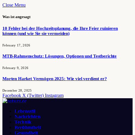
Close Menu
Was ist angesagt
10 Fehler bei der Hochzeitsplanung, die Ihre Feier ruinieren
können (und wie Sie sie vermeiden)
February 17, 2026
MTB-Rahmenschutz: Lösungen, Optionen und Testberichte
February 9, 2026
Morten Harket Vermögen 2025: Wie viel verdient er?
December 28, 2025
Facebook
X (Twitter)
Instagram
Lebensstil
Nachrichten
Technik
Berühmtheit
Gesundheit