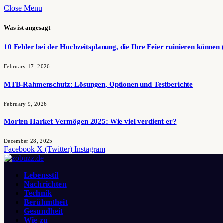
Close Menu
Was ist angesagt
10 Fehler bei der Hochzeitsplanung, die Ihre Feier ruinieren können 
February 17, 2026
MTB-Rahmenschutz: Lösungen, Optionen und Testberichte
February 9, 2026
Morten Harket Vermögen 2025: Wie viel verdient er?
December 28, 2025
Facebook
X (Twitter)
Instagram
Lebensstil
Nachrichten
Technik
Berühmtheit
Gesundheit
Wie zu