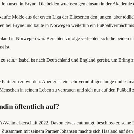
h Johansen in Bryne. Die beiden wuchsen gemeinsam in der Akademie de
aufte Molde aus der ersten Liga der Eliteserien den jungen, aber tödl
sen bei Bryne und baute in Norwegen weiterhin ein Fußballvermächtnis
aland in Norwegen war. Berichten zufolge verliebten sich die beiden in
t ist.
 zu sein.“ Isabel ist nach Deutschland und England gereist, um Erling zu
 Partnerin zu werden. Aber er ist ein sehr vernünftiger Junge und es m
n Menschen in seinem Leben zu vertrauen und sich nur auf den Fußball 
din öffentlich auf?
-Weltmeisterschaft 2022. Davon etwas entmutigt, beschloss er, seine Fre
en. Zusammen mit seinem Partner Johansen machte sich Haaland auf den 