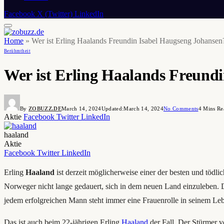
Facebook
X (Twitter)
LinkedIn
Home
»
Wer ist Erling Haalands Freundin Isabel Haugseng Johansen
Berühmtheit
Wer ist Erling Haalands Freundi
By
ZOBUZZ.DE
March 14, 2024
Updated:
March 14, 2024
No Comments
4 Mins Re
Aktie
Facebook
Twitter
LinkedIn
haaland
Aktie
Facebook
Twitter
LinkedIn
Erling
Haaland
ist derzeit möglicherweise einer der besten und tödli
Norweger nicht lange gedauert, sich in dem neuen Land einzuleben. Die
jedem erfolgreichen Mann steht immer eine Frauenrolle in seinem Le
Das ist auch beim 22-jährigen Erling
Haaland
der Fall. Der Stürmer v