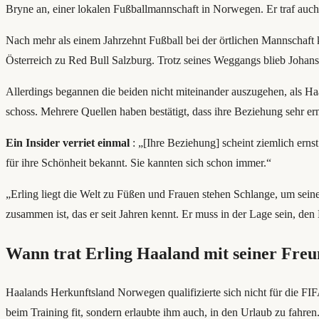
Bryne an, einer lokalen Fußballmannschaft in Norwegen. Er traf auc
Nach mehr als einem Jahrzehnt Fußball bei der örtlichen Mannschaft k
Österreich zu Red Bull Salzburg. Trotz seines Weggangs blieb Johan
Allerdings begannen die beiden nicht miteinander auszugehen, als Ha
schoss. Mehrere Quellen haben bestätigt, dass ihre Beziehung sehr erns
Ein Insider verriet einmal
: „[Ihre Beziehung] scheint ziemlich ernst
für ihre Schönheit bekannt. Sie kannten sich schon immer.“
„Erling liegt die Welt zu Füßen und Frauen stehen Schlange, um seine
zusammen ist, das er seit Jahren kennt. Er muss in der Lage sein, de
Wann trat Erling Haaland mit seiner Freun
Haalands Herkunftsland Norwegen qualifizierte sich nicht für die FIFA
beim Training fit, sondern erlaubte ihm auch, in den Urlaub zu fahr