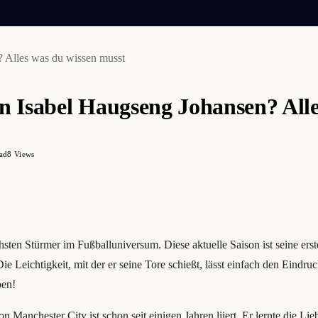
? Alles was du wissen musst
n Isabel Haugseng Johansen? Alle
ad
8
Views
chsten Stürmer im Fußballuniversum. Diese aktuelle Saison ist seine erst
 Leichtigkeit, mit der er seine Tore schießt, lässt einfach den Eindruck
ben!
on Manchester City ist schon seit einigen Jahren liiert. Er lernte die 