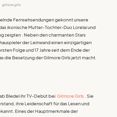
gilmore girls
sselnde Fernsehsendungen gekonnt unsere
das ikonische Mutter-Tochter-Duo Lorelai und
ng zeigten . Neben den charmanten Stars
auspieler der Leinwand einen einzigartigen
 ersten Folge und 17 Jahre seit dem Ende der
as die Besetzung der Gilmore Girls jetzt macht.
 gab Bledel ihr TV-Debüt bei
Gilmore Girls
. Sie
erstand, ihre Leidenschaft für das Lesen und
bekannt. Eines der Hauptmerkmale der