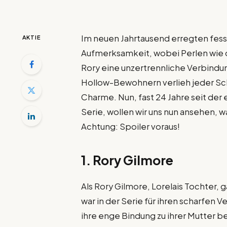
Im neuen Jahrtausend erregten fe
AKTIE
Aufmerksamkeit, wobei Perlen wie 
Rory eine unzertrennliche Verbindu
Hollow-Bewohnern verlieh jeder Sch
Charme. Nun, fast 24 Jahre seit der
Serie, wollen wir uns nun ansehen, w
Achtung: Spoiler voraus!
1. Rory Gilmore
Als Rory Gilmore, Lorelais Tochter,
war in der Serie für ihren scharfen V
ihre enge Bindung zu ihrer Mutter 