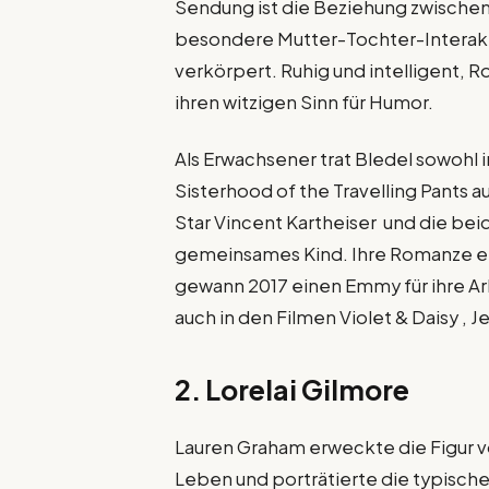
Sendung ist die Beziehung zwischen R
besondere Mutter-Tochter-Interakti
verkörpert. Ruhig und intelligent, R
ihren witzigen Sinn für Humor.
Als Erwachsener trat Bledel sowohl i
Sisterhood of the Travelling Pants a
Star Vincent Kartheiser und die be
gemeinsames Kind. Ihre Romanze en
gewann 2017 einen Emmy für ihre Ar
auch in den Filmen Violet & Daisy , 
2. Lorelai Gilmore
Lauren Graham erweckte die Figur von
Leben und porträtierte die typische 