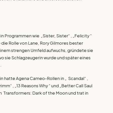
n Programmen wie „Sister, Sister“ , „Felicity “
ie die Rolle von Lane, Rory Gilmores bester
einem strengen Umfeld aufwuchs, gründete sie
o sie Schlagzeugerin wurde und später eines
.
rin hatte Agena Cameo-Rollen in „ Scandal“ ,
Grimm“ , „13 Reasons Why “ und „Better Call Saul
 in Transformers: Dark of the Moon und trat in