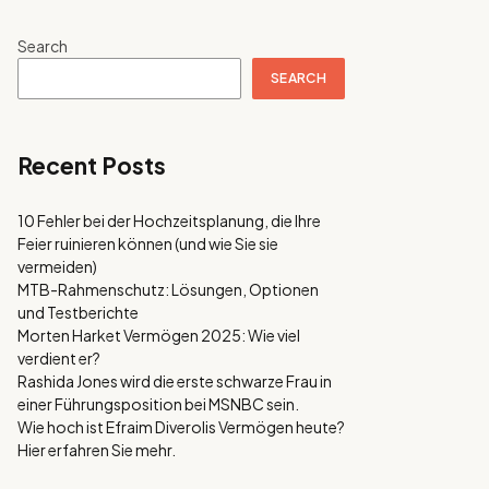
Search
SEARCH
Recent Posts
10 Fehler bei der Hochzeitsplanung, die Ihre
Feier ruinieren können (und wie Sie sie
vermeiden)
MTB-Rahmenschutz: Lösungen, Optionen
und Testberichte
Morten Harket Vermögen 2025: Wie viel
verdient er?
Rashida Jones wird die erste schwarze Frau in
einer Führungsposition bei MSNBC sein.
Wie hoch ist Efraim Diverolis Vermögen heute?
Hier erfahren Sie mehr.