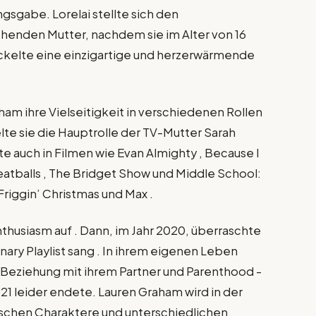
gsgabe. Lorelai stellte sich den
ehenden Mutter, nachdem sie im Alter von 16
ckelte eine einzigartige und herzerwärmende
aham ihre Vielseitigkeit in verschiedenen Rollen
lte sie die Hauptrolle der TV-Mutter Sarah
te auch in Filmen wie Evan Almighty , Because I
eatballs , The Bridget Show und Middle School:
Friggin’ Christmas und Max .
nthusiasm auf . Dann, im Jahr 2020, überraschte
inary Playlist sang . In ihrem eigenen Leben
e Beziehung mit ihrem Partner und Parenthood -
21 leider endete. Lauren Graham wird in der
ischen Charaktere und unterschiedlichen