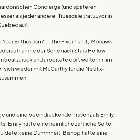
n sardonischen Concierge (und späteren
sser als jeder andere. Truesdale trat zuvor in
Quebec auf.
 Your Enthusiasm“ , „The Fixer “ und „ Mohawk
Wiederaufnahme der Serie nach Stars Hollow
ntreal zurück und arbeitete dort weiterhin im
 sich wieder mit McCarthy für die Netflix-
 zusammen .
ge und eine beeindruckende Präsenz als Emily,
s. Emily hatte eine heimliche zärtliche Seite,
 duldete keine Dummheit. Bishop hatte eine