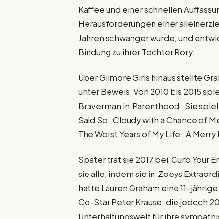
Kaffee und einer schnellen Auffassun
Herausforderungen einer alleinerzi
Jahren schwanger wurde, und entwi
Bindung zu ihrer Tochter Rory.
Über Gilmore Girls hinaus stellte Gr
unter Beweis. Von 2010 bis 2015 spie
Braverman in Parenthood . Sie spiel
Said So , Cloudy with a Chance of M
The Worst Years of My Life , A Merry 
Später trat sie 2017 bei Curb Your E
sie alle, indem sie in Zoeys Extraord
hatte Lauren Graham eine 11-jährig
Co-Star Peter Krause, die jedoch 20
Unterhaltungswelt für ihre sympath