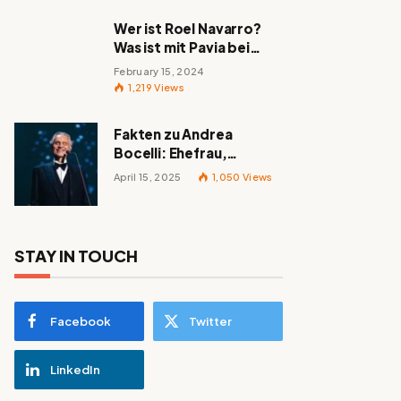
Wer ist Roel Navarro?
Was ist mit Pavia bei
„Mayans MC“ passiert?
February 15, 2024
1,219
Views
Fakten zu Andrea
Bocelli: Ehefrau,
berühmte Lieder,
April 15, 2025
1,050
Views
Familie und alles
Wissenswerte über den
italienischen Tenor
STAY IN TOUCH
Facebook
Twitter
LinkedIn