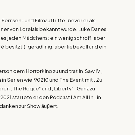
Fernseh- und Filmauftritte, bevor er als
er von Lorelais bekannt wurde. Luke Danes,
nes jeden Mädchens: ein wenig schroff, aber
fé besitzt!), geradlinig, aber liebevoll und ein
rson dem Horrorkino zu und trat in Saw IV ,
h in Serien wie 90210 und The Event mit . Zu
n „The Rogue“ und „Liberty“ . Ganz zu
021 startete er den Podcast I Am All In , in
danken zur Show äußert.