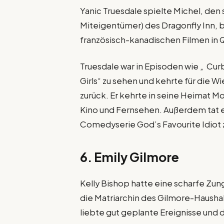
Yanic Truesdale spielte Michel, de
Miteigentümer) des Dragonfly Inn, be
französisch-kanadischen Filmen in 
Truesdale war in Episoden wie „ Curb
Girls“ zu sehen und kehrte für die 
zurück. Er kehrte in seine Heimat Mo
Kino und Fernsehen. Außerdem tat er
Comedyserie God’s Favourite Idiot
6. Emily Gilmore
Kelly Bishop hatte eine scharfe Zun
die Matriarchin des Gilmore-Haushalt
liebte gut geplante Ereignisse und