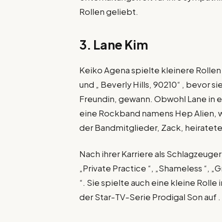
Rollen geliebt.
3. Lane Kim
Keiko Agena spielte kleinere Rollen i
und „ Beverly Hills, 90210“ , bevor s
Freundin, gewann. Obwohl Lane in 
eine Rockband namens Hep Alien, w
der Bandmitglieder, Zack, heiratete
Nach ihrer Karriere als Schlagzeuge
„Private Practice “, „Shameless “, „
“. Sie spielte auch eine kleine Rolle
der Star-TV-Serie Prodigal Son auf .