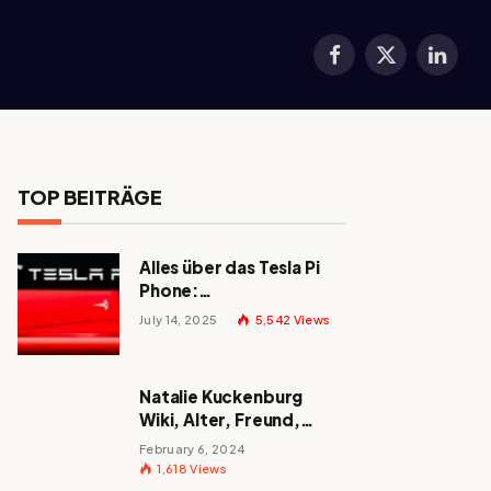
Facebook
X
LinkedI
(Twitter)
TOP BEITRÄGE
Alles über das Tesla Pi
Phone:
Erscheinungsdatum,
July 14, 2025
5,542
Views
Preis und mehr!
Natalie Kuckenburg
Wiki, Alter, Freund,
Größe, Nationalität,
February 6, 2024
Eltern und mehr
1,618
Views