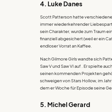
4. Luke Danes
Scott Patterson hatte verschiedene 
immer wiederkehrender Liebespartn
sein Charakter, wurde zum Traum ei
finanziell abgesichert (weil er ein Ca
endloser Vorrat an Kaffee.
Nach Gilmore Girls wandte sich Patte
Saw V und Saw VI auf . Er spielte auc
seinen kommenden Projekten gehöre
schweigen von Stars Hollow, im Jahr 2
dem er Woche für Episode seine Ge
5. Michel Gerard