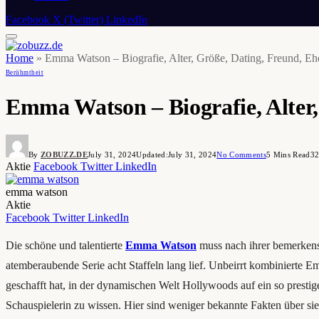
Facebook
X (Twitter)
LinkedIn
Home
»
Emma Watson – Biografie, Alter, Größe, Dating, Freund, E
Berühmtheit
Emma Watson – Biografie, Alter
By
ZOBUZZ.DE
July 31, 2024
Updated:
July 31, 2024
No Comments
5 Mins Read
3
Aktie
Facebook
Twitter
LinkedIn
emma watson
Aktie
Facebook
Twitter
LinkedIn
Die schöne und talentierte
Emma Watson
muss nach ihrer bemerkensw
atemberaubende Serie acht Staffeln lang lief. Unbeirrt kombinierte E
geschafft hat, in der dynamischen Welt Hollywoods auf ein so prestige
Schauspielerin zu wissen. Hier sind weniger bekannte Fakten über sie