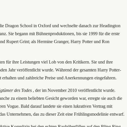
 die Dragon School in Oxford und wechselte danach zur Headington
Tanz. Sie begann mit Bühnenproduktionen, bis sie 1999 für die erste
 und Rupert Grint; als Hermine Granger, Harry Potter und Ron
en für ihre Leistungen viel Lob von den Kritikern. Sie und ihre
nden Jahr veröffentlicht wurde. Während der gesamten Harry Potter-
t erhalten und zahlreiche Preise und Anerkennungen eingefahren.
igtümer des Todes
, der im November 2010 veröffentlicht wurde.
anche zu einem beliebten Gesicht geworden war, erregte sie auch die
en Vogue. Bald darauf landete sie einen lukrativen Vertrag mit
das Unternehmen, das zu dieser Zeit eine Frühlingsmodelinie entwarf.
iktive Komplizin bei den echten Raubüberfällen auf den Bling Ring.