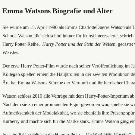
Emma Watsons Biografie und Alter
Sie wurde am 15. April 1990 als Emma CharlotteDuerre Watson als T
School. Watson, die sich schon immer für Kunst interessierte, schrieb
Harry Potter-Reihe,
Harry Potter und der Stein der Weisen,
gecastet 
Weasley.
Der erste Harry Potter-Film wurde nach seiner Veröffentlichung im Jah
Kollegen spielten erneut die Hauptrollen in der zweiten Produktion 
Ära hat Emma Watsons Stimme der Vernunft und ihr herrischer Charak
Watson schloss 2010 alle Verträge mit dem Harry-Potter-Imperium ab,
Nachdem sie zu einer prominenten Figur geworden war, spielte sie we
Aufmerksamkeit der Modefakultät, wo sie ebenfalls ihre Präsenz spürt
Burberry und machte sich für die Marke stark. Emma Watson ging eine
Im Jahr 2011 spielte sie die Hauptrolle in „
My Week With Marylin“
.