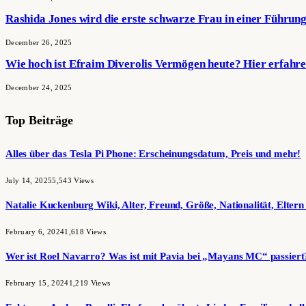
Rashida Jones wird die erste schwarze Frau in einer Führun
December 26, 2025
Wie hoch ist Efraim Diverolis Vermögen heute? Hier erfahre
December 24, 2025
Top Beiträge
Alles über das Tesla Pi Phone: Erscheinungsdatum, Preis und mehr!
July 14, 2025
5,543
Views
Natalie Kuckenburg Wiki, Alter, Freund, Größe, Nationalität, Elter
February 6, 2024
1,618
Views
Wer ist Roel Navarro? Was ist mit Pavia bei „Mayans MC“ passiert
February 15, 2024
1,219
Views