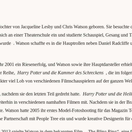
ochter von Jacqueline Lesby und Chris Watson geboren. Sie besuchte
 sich an einer Theaterschule ein und studierte Schauspiel, Gesang und 
wurde . Watson schaffte es in die Hauptrollen neben Daniel Radcliffe
r 2001 ein Riesenerfolg, und Watson sowie ihre Hauptdarsteller erhielt
der Reihe,
Harry Potter und die Kammer des Schreckens
, die im folge
ter viel Lob von verschiedenen Filmschauspielern auf der ganzen Wel
 nachdem sie den letzten Teil gedreht hatte.
Harry Potter und die Heil
iterhin in verschiedenen namhaften Filmen mit. Nachdem sie in der Br
e. Watson hatte 2005 ihr erstes Model-Fotoshooting für das Magazin Te
 Partnerschaft mit People Tree ein und wurde kreative Designerin für 
 2013 spielte Watson in dem bekannten Film „
The Bling Ring“
eine f