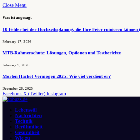
Close Menu
Was ist angesagt
10 Fehler bei der Hochzeitsplanung, die Ihre Feier ruinieren können 
February 17, 2026
MTB-Rahmenschutz: Lösungen, Optionen und Testberichte
February 9, 2026
Morten Harket Vermögen 2025: Wie viel verdient er?
December 28, 2025
Facebook
X (Twitter)
Instagram
Lebensstil
Nachrichten
Technik
Berühmtheit
Gesundheit
Wie zu