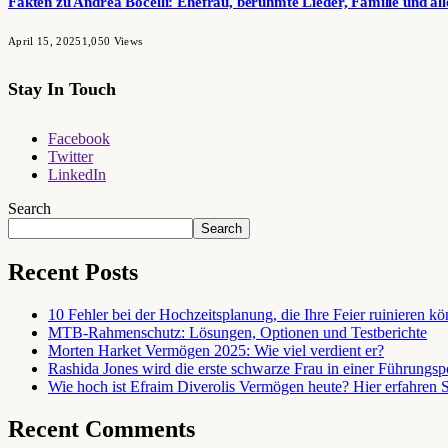
Fakten zu Andrea Bocelli: Ehefrau, berühmte Lieder, Familie und all
April 15, 2025
1,050
Views
Stay In Touch
Facebook
Twitter
LinkedIn
Search
Search
Recent Posts
10 Fehler bei der Hochzeitsplanung, die Ihre Feier ruinieren k
MTB-Rahmenschutz: Lösungen, Optionen und Testberichte
Morten Harket Vermögen 2025: Wie viel verdient er?
Rashida Jones wird die erste schwarze Frau in einer Führungs
Wie hoch ist Efraim Diverolis Vermögen heute? Hier erfahren S
Recent Comments