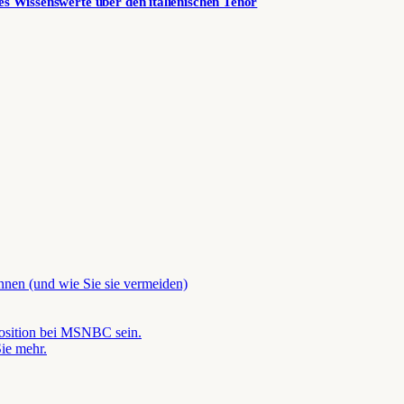
es Wissenswerte über den italienischen Tenor
önnen (und wie Sie sie vermeiden)
position bei MSNBC sein.
ie mehr.