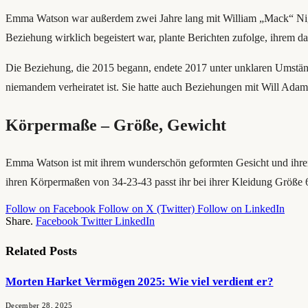
Emma Watson war außerdem zwei Jahre lang mit William „Mack“ Night 
Beziehung wirklich begeistert war, plante Berichten zufolge, ihrem
Die Beziehung, die 2015 begann, endete 2017 unter unklaren Umstände
niemandem verheiratet ist. Sie hatte auch Beziehungen mit Will Ad
Körpermaße – Größe, Gewicht
Emma Watson ist mit ihrem wunderschön geformten Gesicht und ihrem 
ihren Körpermaßen von 34-23-43 passt ihr bei ihrer Kleidung Größe 
Follow on Facebook
Follow on X (Twitter)
Follow on LinkedIn
Share.
Facebook
Twitter
LinkedIn
Related
Posts
Morten Harket Vermögen 2025: Wie viel verdient er?
December 28, 2025