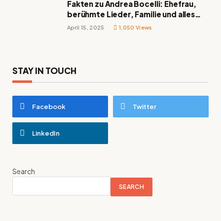
Fakten zu Andrea Bocelli: Ehefrau,
berühmte Lieder, Familie und alles
Wissenswerte über den italienischen
April 15, 2025
1,050
Views
Tenor
STAY IN TOUCH
Facebook
Twitter
LinkedIn
Search
SEARCH