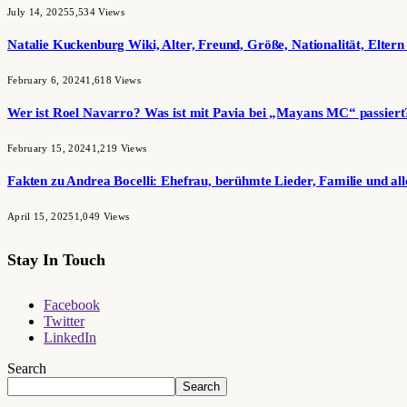
July 14, 2025
5,534
Views
Natalie Kuckenburg Wiki, Alter, Freund, Größe, Nationalität, Elter
February 6, 2024
1,618
Views
Wer ist Roel Navarro? Was ist mit Pavia bei „Mayans MC“ passiert
February 15, 2024
1,219
Views
Fakten zu Andrea Bocelli: Ehefrau, berühmte Lieder, Familie und all
April 15, 2025
1,049
Views
Stay In Touch
Facebook
Twitter
LinkedIn
Search
Search