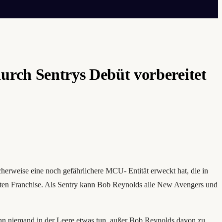
urch Sentrys Debüt vorbereitet
herweise eine noch gefährlichere MCU- Entität erweckt hat, die in
mten Franchise. Als Sentry kann Bob Reynolds alle New Avengers und
kann niemand in der Leere etwas tun, außer Bob Reynolds davon zu