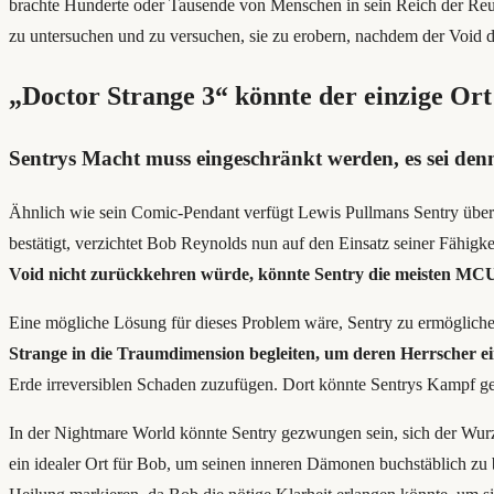
brachte Hunderte oder Tausende von Menschen in sein Reich der Reue.
zu untersuchen und zu versuchen, sie zu erobern, nachdem der Void di
„Doctor Strange 3“ könnte der einzige Ort
Sentrys Macht muss eingeschränkt werden, es sei den
Ähnlich wie sein Comic-Pendant verfügt Lewis Pullmans Sentry über
bestätigt, verzichtet Bob Reynolds nun auf den Einsatz seiner Fähig
Void nicht zurückkehren würde, könnte Sentry die meisten MCU
Eine mögliche Lösung für dieses Problem wäre, Sentry zu ermöglichen
Strange in die Traumdimension begleiten, um deren Herrscher e
Erde irreversiblen Schaden zuzufügen. Dort könnte Sentrys Kampf geg
In der Nightmare World könnte Sentry gezwungen sein, sich der Wurzel
ein idealer Ort für Bob, um seinen inneren Dämonen buchstäblich zu