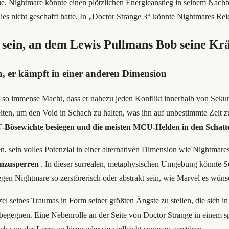
 Nightmare könnte einen plötzlichen Energieanstieg in seinem Nachbar
es nicht geschafft hatte. In „Doctor Strange 3“ könnte Nightmares Rei
 sein, an dem Lewis Pullmans Bob seine Kräf
n, er kämpft in einer anderen Dimension
 so immense Macht, dass er nahezu jeden Konflikt innerhalb von Seku
keiten, um den Void in Schach zu halten, was ihn auf unbestimmte Zei
-Bösewichte besiegen und die meisten MCU-Helden in den Schatte
, sein volles Potenzial in einer alternativen Dimension wie Nightmare
inzusperren
. In dieser surrealen, metaphysischen Umgebung könnte Sen
en Nightmare so zerstörerisch oder abstrakt sein, wie Marvel es wüns
 seines Traumas in Form seiner größten Ängste zu stellen, die sich in
 begegnen. Eine Nebenrolle an der Seite von Doctor Strange in einem 