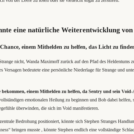
h von der Leere zu lösen oder sie vielleicht sogar zu zerstören.
nnte eine natürliche Weiterentwicklung von 
Chance, einem Mithelden zu helfen, das Licht zu finde
 Strange nicht, Wanda Maximoff zurück auf den Pfad des Heldentums z
ses Versagen bedeutete eine persönliche Niederlage für Strange und unt
e bekommen, einem Mithelden zu helfen, da Sentry und sein Void-
ollständigen emotionalen Heilung zu beginnen und Bob dabei helfen, 
gefühle überwinden, die sich im Void manifestieren.
entrale Bedrohung positioniert, könnte sich Stephen Stranges Handlung
ess“ bringen musste , könnte Stephen endlich eine vollständige Schl