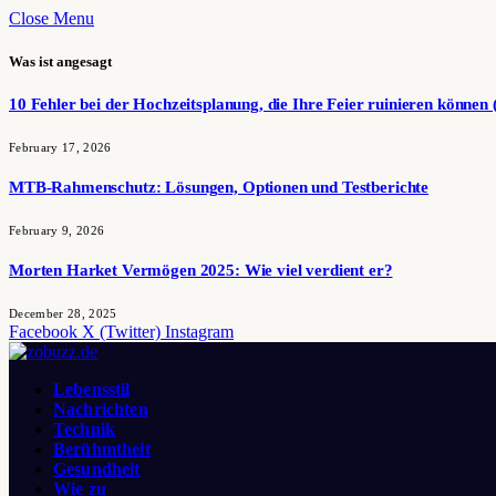
Close Menu
Was ist angesagt
10 Fehler bei der Hochzeitsplanung, die Ihre Feier ruinieren können 
February 17, 2026
MTB-Rahmenschutz: Lösungen, Optionen und Testberichte
February 9, 2026
Morten Harket Vermögen 2025: Wie viel verdient er?
December 28, 2025
Facebook
X (Twitter)
Instagram
Lebensstil
Nachrichten
Technik
Berühmtheit
Gesundheit
Wie zu