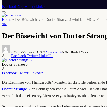
Facebook
X (Twitter)
LinkedIn
Home
»
Der Bösewicht von Doctor Strange 3 wird laut MCU-Filmtheo
Film
Der Bösewicht von Doctor Strang
By
ZOBUZZ.DE
July 10, 2025
No Comments
6 Mins Read
21
Views
Aktie
Facebook
Twitter
LinkedIn
Doctor Strange 3
Aktie
Facebook
Twitter
LinkedIn
Die Ereignisse von Thunderbolts* könnten für die Erde verheerende F
Doctor Strange 3
ihr Debüt geben könnte . Zum Abschluss von Phase
vermutlich die meisten regulären Avengers besiegen, ohne den ersten 
Schlimmer noch ist die Leere, die jedes Lebewesen in ihr eigenes Re