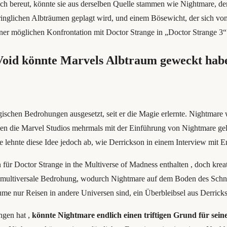
h bereut, könnte sie aus derselben Quelle stammen wie Nightmare, der
lichen Albträumen geplagt wird, und einem Bösewicht, der sich von eb
 möglichen Konfrontation mit Doctor Strange in „Doctor Strange 3“ 
oid könnte Marvels Albtraum geweckt hab
schen Bedrohungen ausgesetzt, seit er die Magie erlernte. Nightmare 
n die Marvel Studios mehrmals mit der Einführung von Nightmare gelieb
e lehnte diese Idee jedoch ab, wie Derrickson in einem Interview mit E
 für Doctor Strange in the Multiverse of Madness enthalten , doch krea
hre multiversale Bedrohung, wodurch Nightmare auf dem Boden des Sch
ume nur Reisen in andere Universen sind, ein Überbleibsel aus Derrick
ngen hat ,
könnte Nightmare endlich einen triftigen Grund für sein