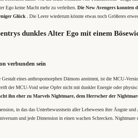
ter Ego keine Macht mehr zu verleihen.
Die New Avengers konnten di
eniger Glück
. Die Leere wiederum könnte etwas noch Größeres erwec
ntrys dunkles Alter Ego mit einem Bösewi
on verbunden sein
die Gestalt eines anthropomorphen Dämons annimmt, ist die MCU-Versi
ift der MCU-Void seine Opfer nicht mit dunkler Energie oder physischen
cht ihn eher zu Marvels Nightmare, dem Herrscher der Nightmar
nsion, in das das Unterbewusstsein aller Lebewesen ihre Ängste und Alb
Universum und jede Dimension in einen wachen Schrecken. Nightmare n