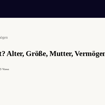
rmögen
zt? Alter, Größe, Mutter, Vermöge
23
Views