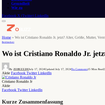
Gesundheit
Wie zu
Facebook
X (Twitter)
LinkedIn
Home
»
Wo ist Cristiano Ronaldo Jr. jetzt? Alter, Größe, Mutter, Ve
Berühmtheit
Wo ist Cristiano Ronaldo Jr. jet
By
ZOBUZZ.DE
July 17, 2024
Updated:
July 17, 2024
No Comments
15 Mins Read
Aktie
Facebook
Twitter
LinkedIn
Cristiano Ronaldo Jr
Aktie
Facebook
Twitter
LinkedIn
Kurze Zusammenfassung