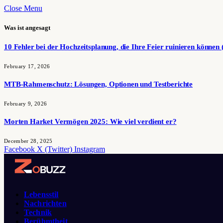
Close Menu
Was ist angesagt
10 Fehler bei der Hochzeitsplanung, die Ihre Feier ruinieren können 
February 17, 2026
MTB-Rahmenschutz: Lösungen, Optionen und Testberichte
February 9, 2026
Morten Harket Vermögen 2025: Wie viel verdient er?
December 28, 2025
Facebook
X (Twitter)
Instagram
Lebensstil
Nachrichten
Technik
Berühmtheit