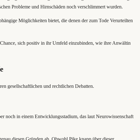
chischen Probleme und Hirnschäden noch verschlimmert wurden.
bhängige Möglichkeiten bietet, die denen der zum Tode Verurteilten
Chance, sich positiv in ihr Umfeld einzubinden, wie ihre Anwältin
fe
ren gesellschaftlichen und rechtlichen Debatten.
 aber noch in einem Entwicklungsstadium, das laut Neurowissenschaft
us genau diesen Gründen ab. Obwohl Pike knapp über dieser