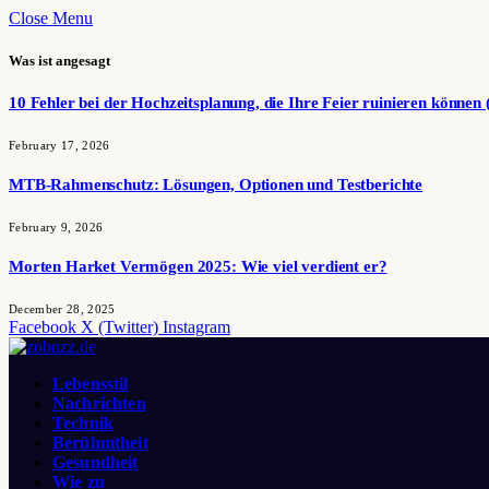
Close Menu
Was ist angesagt
10 Fehler bei der Hochzeitsplanung, die Ihre Feier ruinieren können 
February 17, 2026
MTB-Rahmenschutz: Lösungen, Optionen und Testberichte
February 9, 2026
Morten Harket Vermögen 2025: Wie viel verdient er?
December 28, 2025
Facebook
X (Twitter)
Instagram
Lebensstil
Nachrichten
Technik
Berühmtheit
Gesundheit
Wie zu