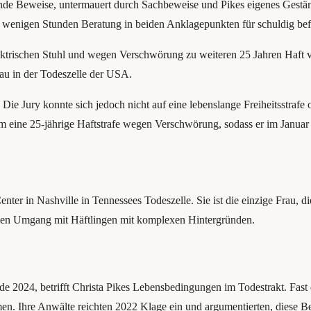
nde Beweise, untermauert durch Sachbeweise und Pikes eigenes Geständni
 wenigen Stunden Beratung in beiden Anklagepunkten für schuldig be
schen Stuhl und wegen Verschwörung zu weiteren 25 Jahren Haft verurt
rau in der Todeszelle der USA.
Die Jury konnte sich jedoch nicht auf eine lebenslange Freiheitsstrafe
dem eine 25-jährige Haftstrafe wegen Verschwörung, sodass er im Janu
)
nter in Nashville in Tennessees Todeszelle. Sie ist die einzige Frau, die
d den Umgang mit Häftlingen mit komplexen Hintergründen.
 2024, betrifft Christa Pikes Lebensbedingungen im Todestrakt. Fast dre
n. Ihre Anwälte reichten 2022 Klage ein und argumentierten, diese B