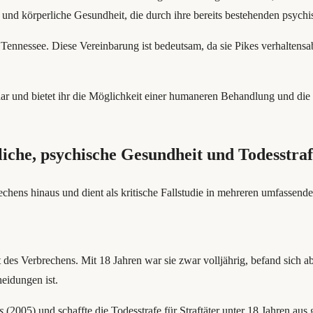
e und körperliche Gesundheit, die durch ihre bereits bestehenden psy
ennessee. Diese Vereinbarung ist bedeutsam, da sie Pikes verhaltensa
dar und bietet ihr die Möglichkeit einer humaneren Behandlung und die 
che, psychische Gesundheit und Todesstra
chens hinaus und dient als kritische Fallstudie in mehreren umfassende
nkt des Verbrechens. Mit 18 Jahren war sie zwar volljährig, befand sich
heidungen ist.
s
(2005) und schaffte die Todesstrafe für Straftäter unter 18 Jahren a