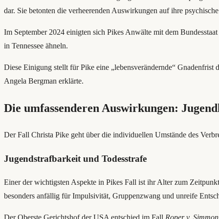
dar. Sie betonten die verheerenden Auswirkungen auf ihre psychisch
Im September 2024 einigten sich Pikes Anwälte mit dem Bundesstaat T
in Tennessee ähneln.
Diese Einigung stellt für Pike eine „lebensverändernde“ Gnadenfrist 
Angela Bergman erklärte.
Die umfassenderen Auswirkungen: Jugendli
Der Fall Christa Pike geht über die individuellen Umstände des Verbre
Jugendstrafbarkeit und Todesstrafe
Einer der wichtigsten Aspekte in Pikes Fall ist ihr Alter zum Zeitpu
besonders anfällig für Impulsivität, Gruppenzwang und unreife Entsc
Der Oberste Gerichtshof der USA entschied im Fall
Roper v. Simmon