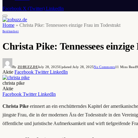
Facebook
X (Twitter)
LinkedIn
Home
»
Christa Pike: Tennessees einzige Frau im Todestrakt
Berühmtheit
Christa Pike: Tennessees einzige
By
ZOBUZZ.DE
July 28, 2025
Updated:
July 28, 2025
No Comments
11 Mins Read
Aktie
Facebook
Twitter
LinkedIn
christa pike
Aktie
Facebook
Twitter
LinkedIn
Christa Pike
erinnert an ein erschütterndes Kapitel der amerikanisch
jüngste Frau, die in der modernen Ära der Todesstrafe in den Vereini
öffentliche und juristische Aufmerksamkeit und wirft tiefgreifende 