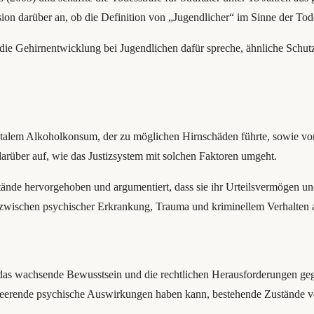
sion darüber an, ob die Definition von „Jugendlicher“ im Sinne der Tod
r die Gehirnentwicklung bei Jugendlichen dafür spreche, ähnliche Sch
ränatalem Alkoholkonsum, der zu möglichen Hirnschäden führte, sowie
arüber auf, wie das Justizsystem mit solchen Faktoren umgeht.
de hervorgehoben und argumentiert, dass sie ihr Urteilsvermögen und i
zwischen psychischer Erkrankung, Trauma und kriminellem Verhalten a
 das wachsende Bewusstsein und die rechtlichen Herausforderungen geg
erheerende psychische Auswirkungen haben kann, bestehende Zustände 