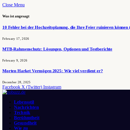
Close Menu
Was ist angesagt
10 Fehler bei der Hochzeitsplanung, die Ihre Feier ruinieren können 
February 17, 2026
MTB-Rahmenschutz: Lösungen, Optionen und Testberichte
February 9, 2026
Morten Harket Vermögen 2025: Wie viel verdient er?
December 28, 2025
Facebook
X (Twitter)
Instagram
Lebensstil
Nachrichten
Technik
Berühmtheit
Gesundheit
Wie zu