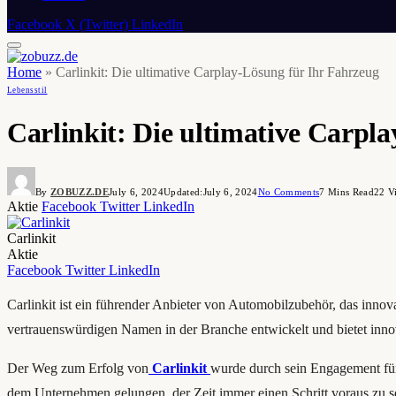
Facebook
X (Twitter)
LinkedIn
Home
»
Carlinkit: Die ultimative Carplay-Lösung für Ihr Fahrzeug
Lebensstil
Carlinkit: Die ultimative Carpl
By
ZOBUZZ.DE
July 6, 2024
Updated:
July 6, 2024
No Comments
7 Mins Read
22
V
Aktie
Facebook
Twitter
LinkedIn
Carlinkit
Aktie
Facebook
Twitter
LinkedIn
Carlinkit ist ein führender Anbieter von Automobilzubehör, das innova
vertrauenswürdigen Namen in der Branche entwickelt und bietet innov
Der Weg zum Erfolg von
Carlinkit
wurde durch sein Engagement für
dem Unternehmen gelungen, der Zeit immer einen Schritt voraus zu se