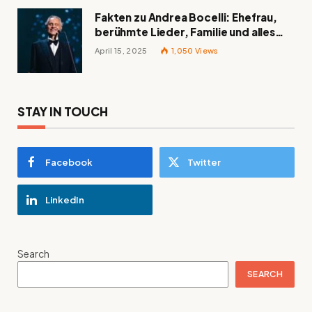
Fakten zu Andrea Bocelli: Ehefrau,
berühmte Lieder, Familie und alles
Wissenswerte über den italienischen
April 15, 2025
1,050
Views
Tenor
STAY IN TOUCH
Facebook
Twitter
LinkedIn
Search
SEARCH