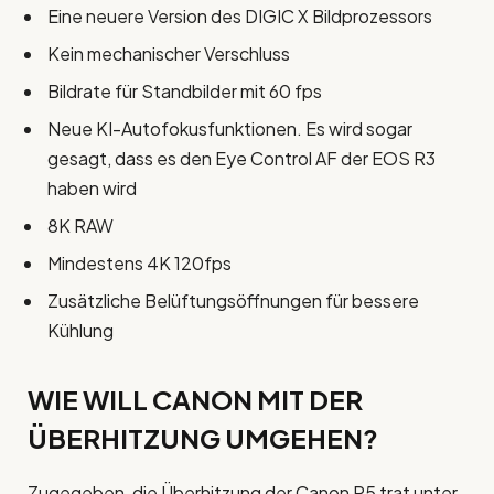
Eine neuere Version des DIGIC X Bildprozessors
Kein mechanischer Verschluss
Bildrate für Standbilder mit 60 fps
Neue KI-Autofokusfunktionen. Es wird sogar
gesagt, dass es den Eye Control AF der EOS R3
haben wird
8K RAW
Mindestens 4K 120fps
Zusätzliche Belüftungsöffnungen für bessere
Kühlung
WIE WILL CANON MIT DER
ÜBERHITZUNG UMGEHEN?
Zugegeben, die Überhitzung der Canon R5 trat unter