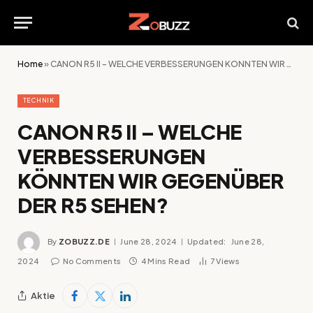
Home
»
CANON R5 II – WELCHE VERBESSERUNGEN KÖNNTEN WIR GEGENÜBER DER R5 SEHEN?
TECHNIK
CANON R5 II – WELCHE
VERBESSERUNGEN
KÖNNTEN WIR GEGENÜBER
DER R5 SEHEN?
By
ZOBUZZ.DE
June 28, 2024
Updated:
June 28,
2024
No Comments
4 Mins Read
7
Views
Aktie