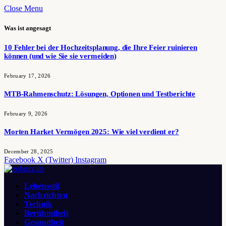
Close Menu
Was ist angesagt
10 Fehler bei der Hochzeitsplanung, die Ihre Feier ruinieren
können (und wie Sie sie vermeiden)
February 17, 2026
MTB-Rahmenschutz: Lösungen, Optionen und Testberichte
February 9, 2026
Morten Harket Vermögen 2025: Wie viel verdient er?
December 28, 2025
Facebook
X (Twitter)
Instagram
Lebensstil
Nachrichten
Technik
Berühmtheit
Gesundheit