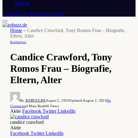
Wie zu
Facebook
X (Twitter)
LinkedIn
Home
»
Candice Crawford, Tony Romos Frau – Biografie,
Eltern, Alter
Berühmtheit
Candice Crawford, Tony
Romos Frau – Biografie,
Eltern, Alter
By
ZOBUZZ.DE
August 2, 2024
Updated:
August 2, 2024
No
Comments
4 Mins Read
46
Views
Aktie
Facebook
Twitter
LinkedIn
candice crawford
Aktie
Facebook
Twitter
LinkedIn