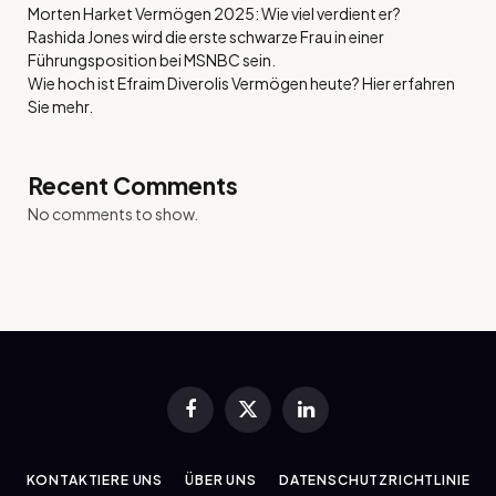
Morten Harket Vermögen 2025: Wie viel verdient er?
Rashida Jones wird die erste schwarze Frau in einer
Führungsposition bei MSNBC sein.
Wie hoch ist Efraim Diverolis Vermögen heute? Hier erfahren
Sie mehr.
Recent Comments
No comments to show.
Facebook
X
LinkedIn
(Twitter)
KONTAKTIERE UNS
ÜBER UNS
DATENSCHUTZRICHTLINIE