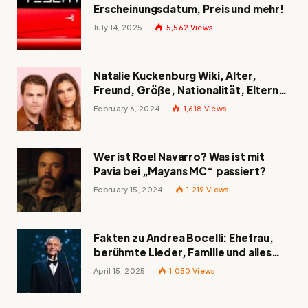
Erscheinungsdatum, Preis und mehr!
July 14, 2025
5,562
Views
Natalie Kuckenburg Wiki, Alter,
Freund, Größe, Nationalität, Eltern
und mehr
February 6, 2024
1,618
Views
Wer ist Roel Navarro? Was ist mit
Pavia bei „Mayans MC“ passiert?
February 15, 2024
1,219
Views
Fakten zu Andrea Bocelli: Ehefrau,
berühmte Lieder, Familie und alles
Wissenswerte über den italienischen
April 15, 2025
1,050
Views
Tenor