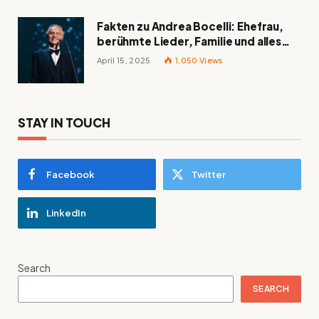
Fakten zu Andrea Bocelli: Ehefrau,
berühmte Lieder, Familie und alles
Wissenswerte über den italienischen
April 15, 2025
1,050
Views
Tenor
STAY IN TOUCH
Facebook
Twitter
LinkedIn
Search
SEARCH