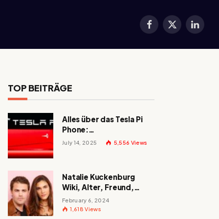
Facebook
X
LinkedI
(Twitter)
TOP BEITRÄGE
Alles über das Tesla Pi
Phone:
Erscheinungsdatum,
July 14, 2025
5,556
Views
Preis und mehr!
Natalie Kuckenburg
Wiki, Alter, Freund,
Größe, Nationalität,
February 6, 2024
Eltern und mehr
1,618
Views