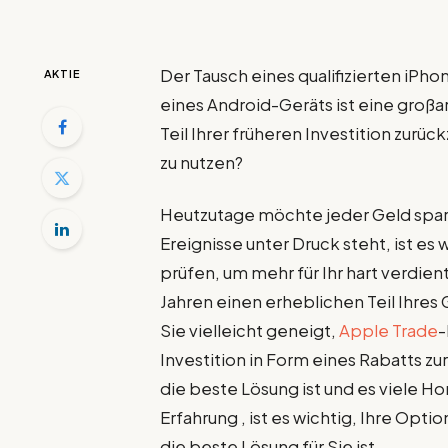
Der Tausch eines qualifizierten iPh
AKTIE
eines Android-Geräts ist eine großa
Teil Ihrer früheren Investition zurüc
zu nutzen?
Heutzutage möchte jeder Geld spare
Ereignisse unter Druck steht, ist es
prüfen, um mehr für Ihr hart verdi
Jahren einen erheblichen Teil Ihres
Sie vielleicht geneigt,
Apple Trade
-
Investition in Form eines Rabatts z
die beste Lösung ist und es viele H
Erfahrung , ist es wichtig, Ihre Op
die beste Lösung für Sie ist.