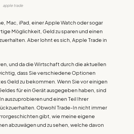
apple trade
one, Mac, iPad, einer Apple Watch oder sogar
rtige Möglichkeit, Geld zu sparen und einen
kzuerhalten. Aber lohnt es sich, Apple Trade in
n, und da die Wirtschaft durch die aktuellen
 wichtig, dass Sie verschiedene Optionen
entes Geld zu bekommen. Wenn Sie vor einigen
 Geldes für ein Gerät ausgegeben haben, sind
In auszuprobieren und einen Teil Ihrer
urückzuerhalten. Obwohl Trade-In nicht immer
orrorgeschichten gibt, wie meine eigene
tionen abzuwägen und zu sehen, welche davon