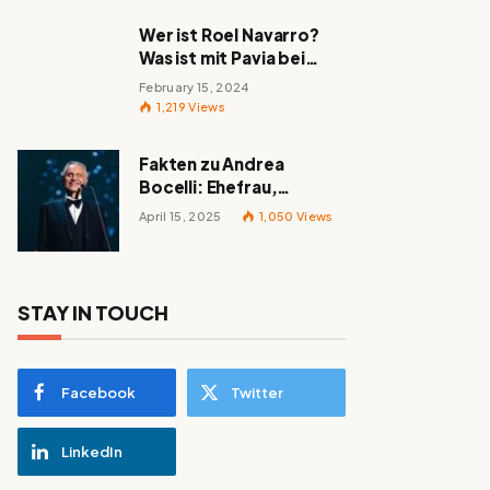
Wer ist Roel Navarro?
Was ist mit Pavia bei
„Mayans MC“ passiert?
February 15, 2024
1,219
Views
Fakten zu Andrea
Bocelli: Ehefrau,
berühmte Lieder,
April 15, 2025
1,050
Views
Familie und alles
Wissenswerte über den
italienischen Tenor
STAY IN TOUCH
Facebook
Twitter
LinkedIn