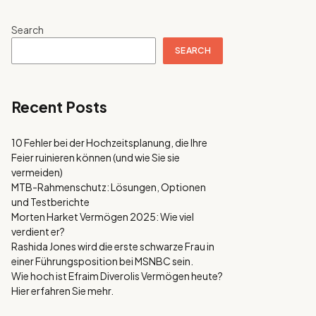
Search
SEARCH
Recent Posts
10 Fehler bei der Hochzeitsplanung, die Ihre
Feier ruinieren können (und wie Sie sie
vermeiden)
MTB-Rahmenschutz: Lösungen, Optionen
und Testberichte
Morten Harket Vermögen 2025: Wie viel
verdient er?
Rashida Jones wird die erste schwarze Frau in
einer Führungsposition bei MSNBC sein.
Wie hoch ist Efraim Diverolis Vermögen heute?
Hier erfahren Sie mehr.