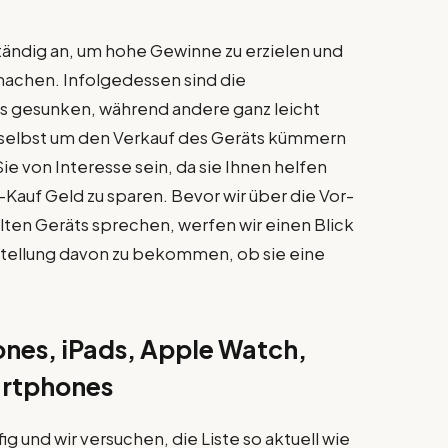
tändig an, um hohe Gewinne zu erzielen und
achen. Infolgedessen sind die
s gesunken, während andere ganz leicht
t selbst um den Verkauf des Geräts kümmern
e von Interesse sein, da sie Ihnen helfen
Kauf Geld zu sparen. Bevor wir über die Vor-
alten Geräts sprechen, werfen wir einen Blick
rstellung davon zu bekommen, ob sie eine
ones, iPads, Apple Watch,
rtphones
ig und wir versuchen, die Liste so aktuell wie