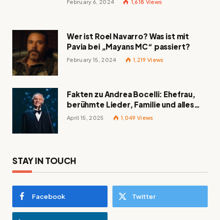
February 6, 2024
1,618
Views
Wer ist Roel Navarro? Was ist mit
Pavia bei „Mayans MC“ passiert?
February 15, 2024
1,219
Views
Fakten zu Andrea Bocelli: Ehefrau,
berühmte Lieder, Familie und alles
Wissenswerte über den italienischen
April 15, 2025
1,049
Views
Tenor
STAY IN TOUCH
Facebook
Twitter