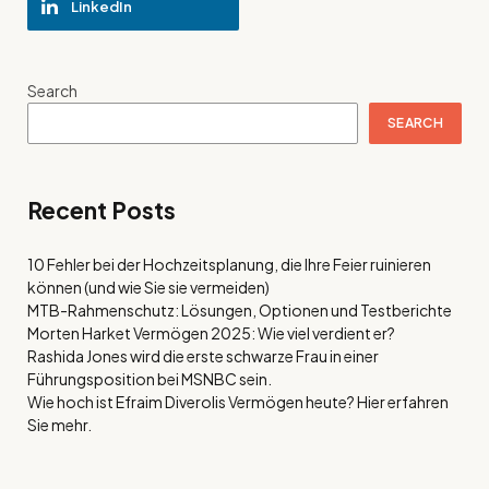
LinkedIn
Search
SEARCH
Recent Posts
10 Fehler bei der Hochzeitsplanung, die Ihre Feier ruinieren
können (und wie Sie sie vermeiden)
MTB-Rahmenschutz: Lösungen, Optionen und Testberichte
Morten Harket Vermögen 2025: Wie viel verdient er?
Rashida Jones wird die erste schwarze Frau in einer
Führungsposition bei MSNBC sein.
Wie hoch ist Efraim Diverolis Vermögen heute? Hier erfahren
Sie mehr.