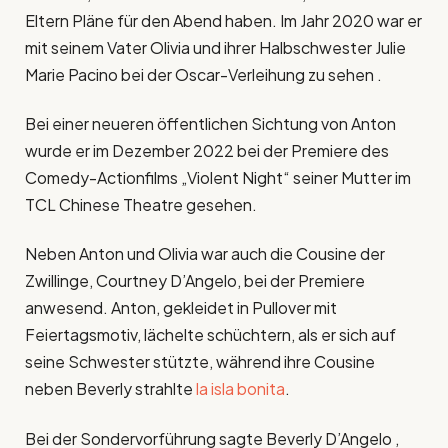
Eltern Pläne für den Abend haben. Im Jahr 2020 war er
mit seinem Vater Olivia und ihrer Halbschwester Julie
Marie Pacino bei der Oscar-Verleihung zu sehen .
Bei einer neueren öffentlichen Sichtung von Anton
wurde er im Dezember 2022 bei der Premiere des
Comedy-Actionfilms „Violent Night“ seiner Mutter im
TCL Chinese Theatre gesehen.
Neben Anton und Olivia war auch die Cousine der
Zwillinge, Courtney D’Angelo, bei der Premiere
anwesend. Anton, gekleidet in Pullover mit
Feiertagsmotiv, lächelte schüchtern, als er sich auf
seine Schwester stützte, während ihre Cousine
neben Beverly strahlte
la isla bonita
.
Bei der Sondervorführung sagte Beverly D’Angelo ,