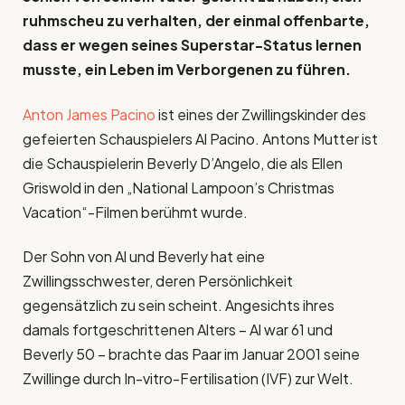
ruhmscheu zu verhalten, der einmal offenbarte,
dass er wegen seines Superstar-Status lernen
musste, ein Leben im Verborgenen zu führen.
Anton James Pacino
ist eines der Zwillingskinder des
gefeierten Schauspielers Al Pacino. Antons Mutter ist
die Schauspielerin Beverly D’Angelo, die als Ellen
Griswold in den „National Lampoon’s Christmas
Vacation“-Filmen berühmt wurde.
Der Sohn von Al und Beverly hat eine
Zwillingsschwester, deren Persönlichkeit
gegensätzlich zu sein scheint. Angesichts ihres
damals fortgeschrittenen Alters – Al war 61 und
Beverly 50 – brachte das Paar im Januar 2001 seine
Zwillinge durch In-vitro-Fertilisation (IVF) zur Welt.