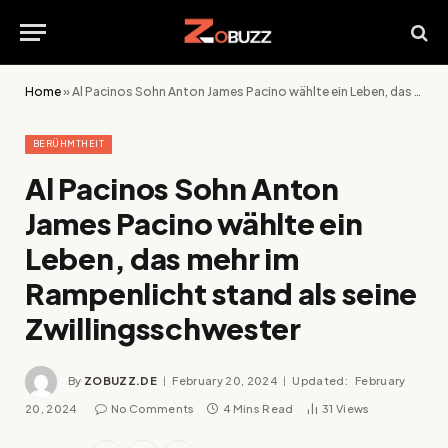
Home
»
Al Pacinos Sohn Anton James Pacino wählte ein Leben, das mehr im Rampenlicht stand als seine Zwillingsschwester
BERÜHMTHEIT
Al Pacinos Sohn Anton
James Pacino wählte ein
Leben, das mehr im
Rampenlicht stand als seine
Zwillingsschwester
By
ZOBUZZ.DE
February 20, 2024
Updated:
February
20, 2024
No Comments
4 Mins Read
31
Views